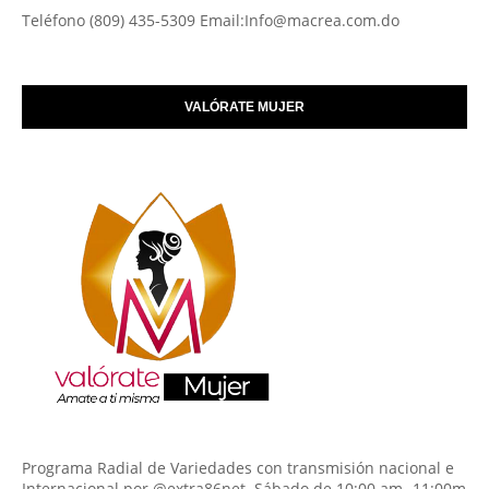
Teléfono (809) 435-5309 Email:Info@macrea.com.do
VALÓRATE MUJER
Programa Radial de Variedades con transmisión nacional e
Internacional por @extra86net. Sábado de 10:00 am -11:00m