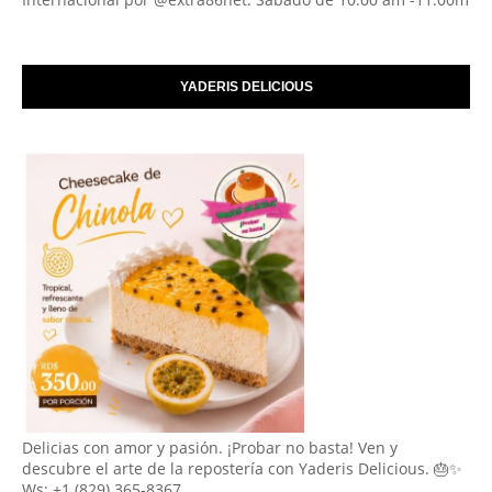
YADERIS DELICIOUS
Delicias con amor y pasión. ¡Probar no basta! Ven y
descubre el arte de la repostería con Yaderis Delicious. 🎂✨
Ws: +1 (829) 365-8367