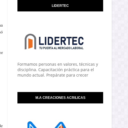
LIDERTEC
na
só
or
Formamos personas en valores, técnicas y
disciplina. Capacitación práctica para el
mundo actual. Prepárate para crecer
M.A CREACIONES ACRILICAS
de