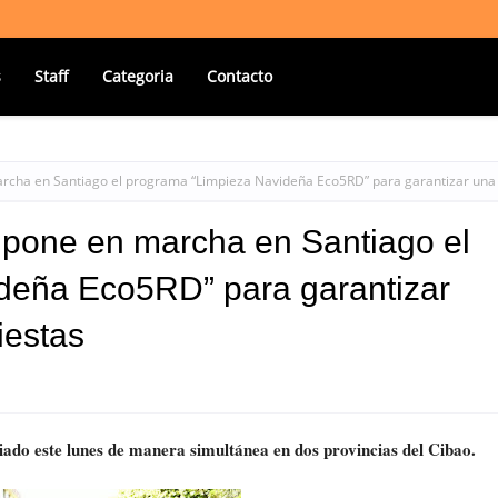
s
Staff
Categoria
Contacto
archa en Santiago el programa “Limpieza Navideña Eco5RD” para garantizar una
 pone en marcha en Santiago el
deña Eco5RD” para garantizar
iestas
ciado este lunes de manera simultánea en dos provincias del Cibao.