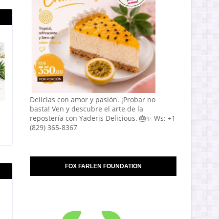
Delicias con amor y pasión. ¡Probar no
basta! Ven y descubre el arte de la
repostería con Yaderis Delicious. 🎂✨ Ws: +1
(829) 365-8367
FOX FARLEN FOUNDATION