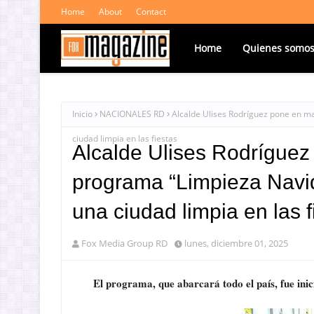
Home
About
Contact
Home
Quienes somo
Inicio
NACIONALES RD
Alcalde Ulises Rodríguez pone en m
ciudad limpia en las fiestas
Alcalde Ulises Rodríguez
programa “Limpieza Navi
una ciudad limpia en las f
Fox Media Group RD
lunes, diciembre 01, 2025
El programa, que abarcará todo el país, fue ini