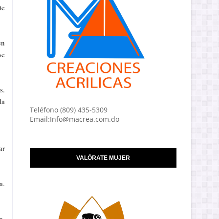
te
en
se
s.
la
Teléfono (809) 435-5309
Email:Info@macrea.com.do
ar
VALÓRATE MUJER
a.
a,