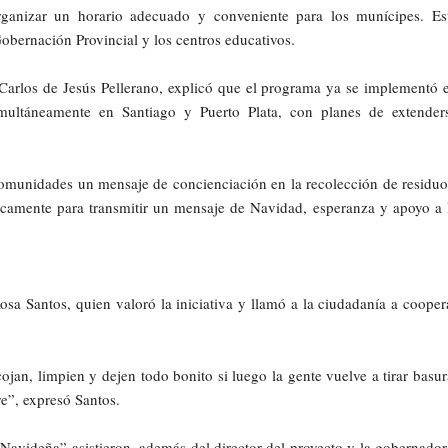
ganizar un horario adecuado y conveniente para los munícipes. Es
obernación Provincial y los centros educativos.
 Carlos de Jesús Pellerano, explicó que el programa ya se implementó 
imultáneamente en Santiago y Puerto Plata, con planes de extender
comunidades un mensaje de concienciación en la recolección de residuo
icamente para transmitir un mensaje de Navidad, esperanza y apoyo a 
osa Santos, quien valoró la iniciativa y llamó a la ciudadanía a cooper
an, limpien y dejen todo bonito si luego la gente vuelve a tirar basur
e”, expresó Santos.
avideña” asistieron, además del director del proyecto y la gobernador