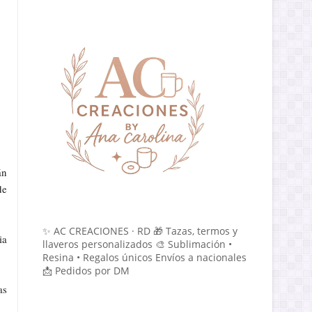
án
de
✨ AC CREACIONES · RD 🎁 Tazas, termos y
ia
llaveros personalizados 🎨 Sublimación •
Resina • Regalos únicos Envíos a nacionales
📩 Pedidos por DM
as