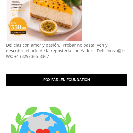
Delicias con amor y pasión. ¡Probar no basta! Ven y
descubre el arte de la repostería con Yaderis Delicious. 🎂✨
Ws: +1 (829) 365-8367
FOX FARLEN FOUNDATION