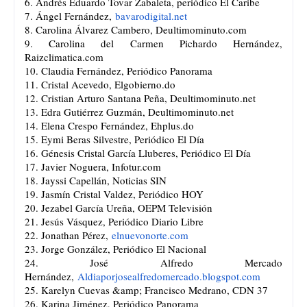
6. Andrés Eduardo Tovar Zabaleta, periódico El Caribe
7. Ángel Fernández,
bavarodigital.net
8. Carolina Álvarez Cambero, Deultimominuto.com
9. Carolina del Carmen Pichardo Hernández,
Raizclimatica.com
10. Claudia Fernández, Periódico Panorama
11. Cristal Acevedo, Elgobierno.do
12. Cristian Arturo Santana Peña, Deultimominuto.net
13. Edra Gutiérrez Guzmán, Deultimominuto.net
14. Elena Crespo Fernández, Ehplus.do
15. Eymi Beras Silvestre, Periódico El Día
16. Génesis Cristal García Lluberes, Periódico El Día
17. Javier Noguera, Infotur.com
18. Jayssi Capellán, Noticias SIN
19. Jasmín Cristal Valdez, Periódico HOY
20. Jezabel García Ureña, OEPM Televisión
21. Jesús Vásquez, Periódico Diario Libre
22. Jonathan Pérez,
elnuevonorte.com
23. Jorge González, Periódico El Nacional
24. José Alfredo Mercado
Hernández,
Aldiaporjosealfredomercado.
blogspot.com
25. Karelyn Cuevas &amp; Francisco Medrano, CDN 37
26. Karina Jiménez, Periódico Panorama