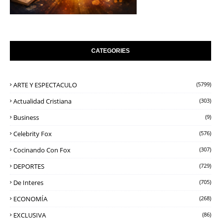
CATEGORIES
ARTE Y ESPECTACULO
(5799)
Actualidad Cristiana
(303)
Business
(9)
Celebrity Fox
(576)
Cocinando Con Fox
(307)
DEPORTES
(729)
De Interes
(705)
ECONOMÍA
(268)
EXCLUSIVA
(86)