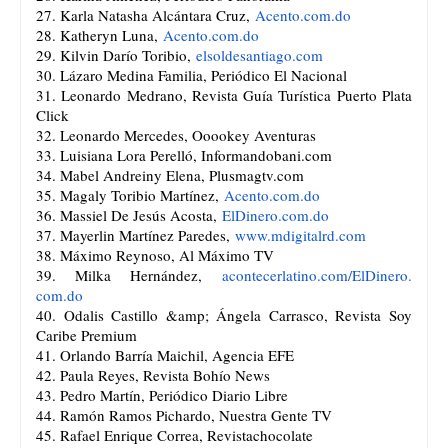
27. Karla Natasha Alcántara Cruz,
Acento.com.do
28. Katheryn Luna,
Acento.com.do
29. Kilvin Darío Toribio,
elsoldesantiago.com
30. Lázaro Medina Familia, Periódico El Nacional
31. Leonardo Medrano, Revista Guía Turística Puerto Plata
Click
32. Leonardo Mercedes, Ooookey Aventuras
33. Luisiana Lora Perelló, Informandobani.com
34. Mabel Andreiny Elena, Plusmagtv.com
35. Magaly Toribio Martínez,
Acento.com.do
36. Massiel De Jesús Acosta,
ElDinero.com.do
37. Mayerlin Martínez Paredes,
www.mdigitalrd.com
38. Máximo Reynoso, Al Máximo TV
39. Milka Hernández,
acontecerlatino.com/ElDinero.
com.do
40. Odalis Castillo &amp; Ángela Carrasco, Revista Soy
Caribe Premium
41. Orlando Barría Maichil, Agencia EFE
42. Paula Reyes, Revista Bohío News
43. Pedro Martín, Periódico Diario Libre
44. Ramón Ramos Pichardo, Nuestra Gente TV
45. Rafael Enrique Correa, Revistachocolate