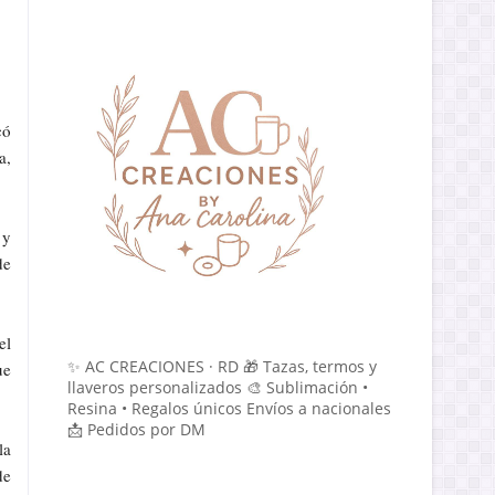
có
a,
 y
de
el
✨ AC CREACIONES · RD 🎁 Tazas, termos y
ue
llaveros personalizados 🎨 Sublimación •
Resina • Regalos únicos Envíos a nacionales
📩 Pedidos por DM
la
de