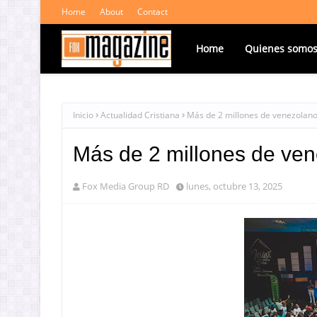
Home
About
Contact
Home
Quienes somo
Inicio
Actualidad Cristiana
Más de 2 millones de venezolan
Más de 2 millones de ve
Fox Media Group RD
lunes, octubre 13, 2025