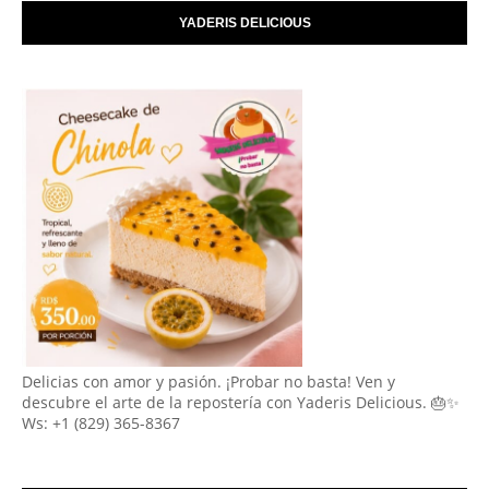
YADERIS DELICIOUS
Delicias con amor y pasión. ¡Probar no basta! Ven y
descubre el arte de la repostería con Yaderis Delicious. 🎂✨
Ws: +1 (829) 365-8367