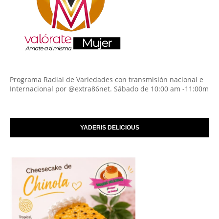
Programa Radial de Variedades con transmisión nacional e
Internacional por @extra86net. Sábado de 10:00 am -11:00m
YADERIS DELICIOUS