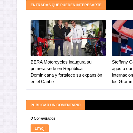
ENTRADAS QUE PUEDEN INTERESARTE
BERA Motorcycles inaugura su
Steffany C
primera sede en República
agosto co
Dominicana y fortalece su expansión
internacio
en el Caribe
los Gram
PUBLICAR UN COMENTARIO
0 Comentarios
Emoji