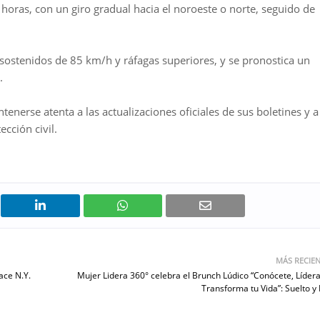
oras, con un giro gradual hacia el noroeste o norte, seguido de
sostenidos de 85 km/h y ráfagas superiores, y se pronostica un
.
enerse atenta a las actualizaciones oficiales de sus boletines y a
cción civil.
MÁS RECIE
ace N.Y.
Mujer Lidera 360° celebra el Brunch Lúdico “Conócete, Lídera
Transforma tu Vida”: Suelto y E