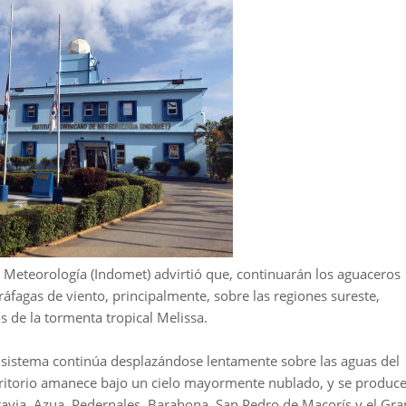
 Meteorología (Indomet) advirtió que, continuarán los aguaceros
áfagas de viento, principalmente, sobre las regiones sureste,
s de la tormenta tropical Melissa.
l sistema continúa desplazándose lentamente sobre las aguas del
territorio amanece bajo un cielo mayormente nublado, y se produc
eravia, Azua, Pedernales, Barahona, San Pedro de Macorís y el Gra