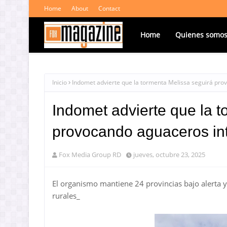
Home
About
Contact
Home
Quienes somo
Inicio
Indomet advierte que la tormenta Melissa seguirá prov
Indomet advierte que la t
provocando aguaceros int
Fox Media Group RD
jueves, octubre 23, 2025
El organismo mantiene 24 provincias bajo alerta 
rurales_