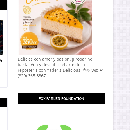
Delicias con amor y pasión. ¡Probar no
5
basta! Ven y descubre el arte de la
repostería con Yaderis Delicious. 🎂✨ Ws: +1
(829) 365-8367
FOX FARLEN FOUNDATION