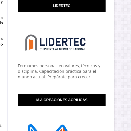
gy
LIDERTEC
en
ás
 a
go
Formamos personas en valores, técnicas y
disciplina. Capacitación práctica para el
mundo actual. Prepárate para crecer
M.A CREACIONES ACRILICAS
a