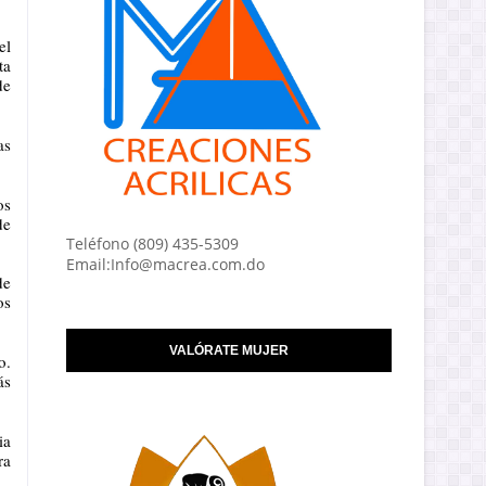
el
ta
de
as
os
de
Teléfono (809) 435-5309
Email:Info@macrea.com.do
de
os
VALÓRATE MUJER
o.
ás
ia
ra