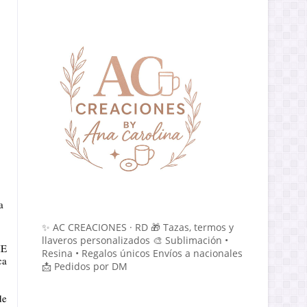
a
✨ AC CREACIONES · RD 🎁 Tazas, termos y
llaveros personalizados 🎨 Sublimación •
IE
Resina • Regalos únicos Envíos a nacionales
ca
📩 Pedidos por DM
de