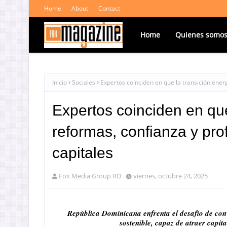
Home
About
Contact
Home
Quienes somo
Inicio
Sociales
Expertos coinciden en que la transición ener
Expertos coinciden en que
reformas, confianza y pr
capitales
Fox Media Group RD
viernes, octubre 24, 2025
República Dominicana enfrenta el desafío de conv
sostenible, capaz de atraer capit