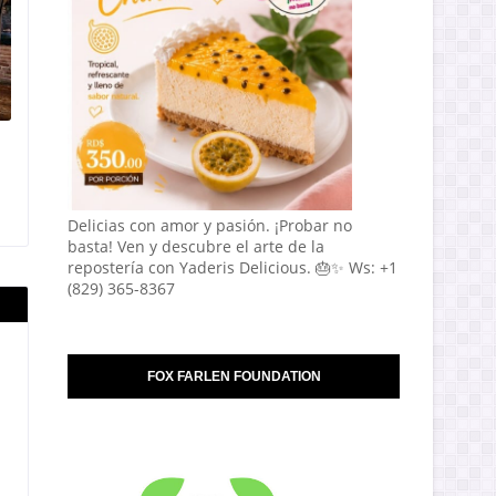
Delicias con amor y pasión. ¡Probar no
basta! Ven y descubre el arte de la
repostería con Yaderis Delicious. 🎂✨ Ws: +1
(829) 365-8367
FOX FARLEN FOUNDATION