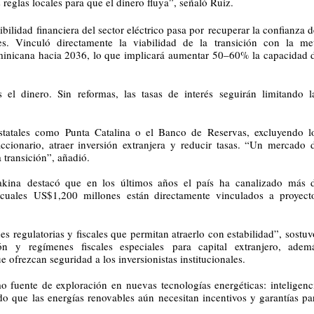
s reglas locales para que el dinero fluya”, señaló Ruiz.
bilidad financiera del sector eléctrico pasa por recuperar la confianza d
les. Vinculó directamente la viabilidad de la transición con la me
ominicana hacia 2036, lo que implicará aumentar 50–60% la capacidad 
el dinero. Sin reformas, las tasas de interés seguirán limitando l
estatales como Punta Catalina o el Banco de Reservas, excluyendo l
ccionario, atraer inversión extranjera y reducir tasas. “Un mercado 
 transición”, añadió.
akina destacó que en los últimos años el país ha canalizado más 
cuales US$1,200 millones están directamente vinculados a proyect
es regulatorias y fiscales que permitan atraerlo con estabilidad”, sostuv
 y regímenes fiscales especiales para capital extranjero, adem
ofrezcan seguridad a los inversionistas institucionales.
o fuente de exploración en nuevas tecnologías energéticas: inteligenc
endo que las energías renovables aún necesitan incentivos y garantías pa