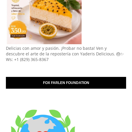
Delicias con amor y pasión. ¡Probar no basta! Ven y
descubre el arte de la repostería con Yaderis Delicious. 🎂✨
Ws: +1 (829) 365-8367
FOX FARLEN FOUNDATION