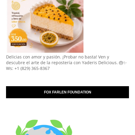
Delicias con amor y pasión. ¡Probar no basta! Ven y
descubre el arte de la repostería con Yaderis Delicious. 🎂✨
Ws: +1 (829) 365-8367
FOX FARLEN FOUNDATION