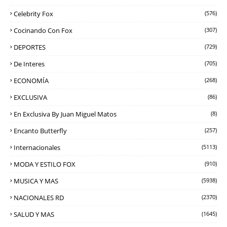
Celebrity Fox
(576)
Cocinando Con Fox
(307)
DEPORTES
(729)
De Interes
(705)
ECONOMÍA
(268)
EXCLUSIVA
(86)
En Exclusiva By Juan Miguel Matos
(8)
Encanto Butterfly
(257)
Internacionales
(5113)
MODA Y ESTILO FOX
(910)
MUSICA Y MAS
(5938)
NACIONALES RD
(2370)
SALUD Y MAS
(1645)