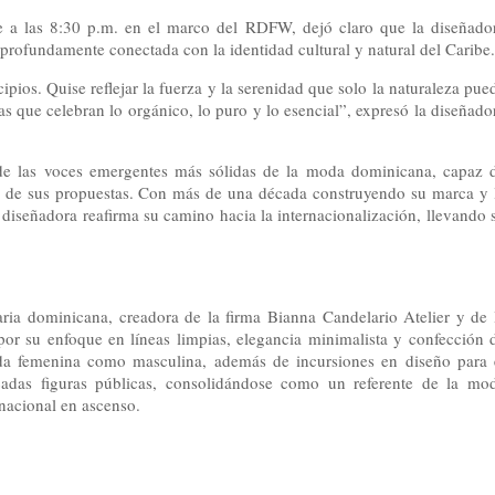
e a las 8:30 p.m. en el marco del RDFW, dejó claro que la diseñado
 profundamente conectada con la identidad cultural y natural del Caribe.
os. Quise reflejar la fuerza y la serenidad que solo la naturaleza pue
as que celebran lo orgánico, lo puro y lo esencial”, expresó la diseñado
de las voces emergentes más sólidas de la moda dominicana, capaz 
na de sus propuestas. Con más de una década construyendo su marca y 
diseñadora reafirma su camino hacia la internacionalización, llevando 
ia dominicana, creadora de la firma Bianna Candelario Atelier y de 
 su enfoque en líneas limpias, elegancia minimalista y confección 
oda femenina como masculina, además de incursiones en diseño para 
cadas figuras públicas, consolidándose como un referente de la mo
nacional en ascenso.