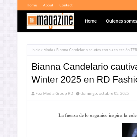
Home
About
Contact
Home
Quienes somo
Inicio
Moda
Bianna Candelario cautiva con su colección TE
Bianna Candelario cautiv
Winter 2025 en RD Fash
Fox Media Group RD
domingo, octubre 05, 2025
La fuerza de lo orgánico inspira la col