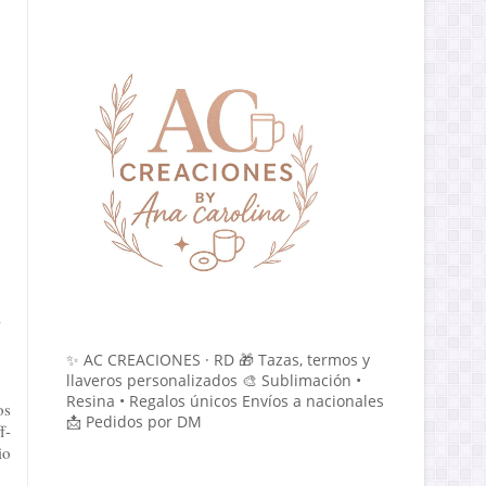
a
✨ AC CREACIONES · RD 🎁 Tazas, termos y
llaveros personalizados 🎨 Sublimación •
Resina • Regalos únicos Envíos a nacionales
os
📩 Pedidos por DM
f-
io