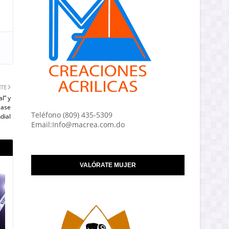
NTE
l” y
lase
Teléfono (809) 435-5309
dial
Email:Info@macrea.com.do
VALÓRATE MUJER