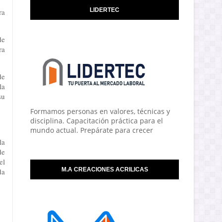
LIDERTEC
ra
de
ra
de
la
su
Formamos personas en valores, técnicas y
disciplina. Capacitación práctica para el
mundo actual. Prepárate para crecer
la
de
el
M.A CREACIONES ACRILICAS
da