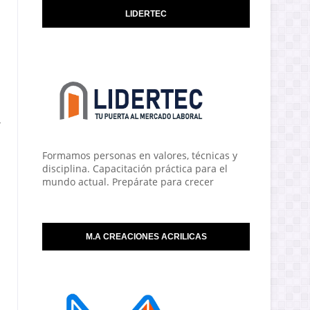
LIDERTEC
r
Formamos personas en valores, técnicas y
disciplina. Capacitación práctica para el
mundo actual. Prepárate para crecer
M.A CREACIONES ACRILICAS