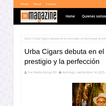
Home
About
Contact
Home
Quienes somo
Inicio
Urba Cigars debuta en el mercado: un homenaje al pres
Urba Cigars debuta en el
prestigio y la perfección
Fox Media Group RD
domingo, septiembre 14, 2025