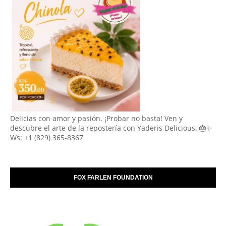
Delicias con amor y pasión. ¡Probar no basta! Ven y
descubre el arte de la repostería con Yaderis Delicious. 🎂✨
Ws: +1 (829) 365-8367
FOX FARLEN FOUNDATION