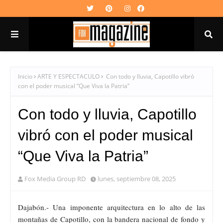
Inicio
ARTE Y ESPECTACULO
Con todo y lluvia, Capotillo vibró
con el poder musical “Que Viva la Patria”
Con todo y lluvia, Capotillo
vibró con el poder musical
“Que Viva la Patria”
Fox Media Group RD
lunes, septiembre 08, 2025
Dajabón.- Una imponente arquitectura en lo alto de las
montañas de Capotillo, con la bandera nacional de fondo y