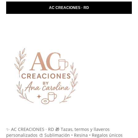
AC CREACIONES · RD
✨ AC CREACIONES · RD 🎁 Tazas, termos y llaveros
personalizados 🎨 Sublimación • Resina • Regalos únicos