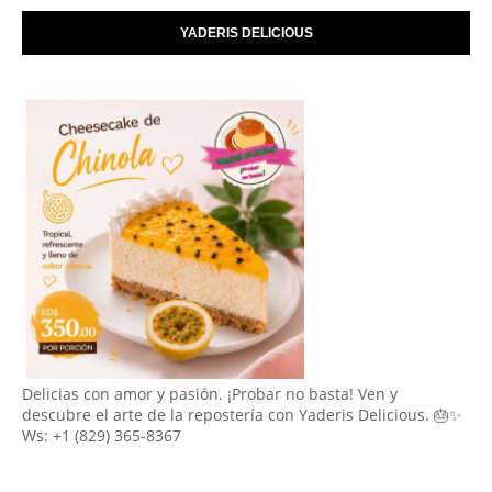
YADERIS DELICIOUS
Delicias con amor y pasión. ¡Probar no basta! Ven y
descubre el arte de la repostería con Yaderis Delicious. 🎂✨
Ws: +1 (829) 365-8367