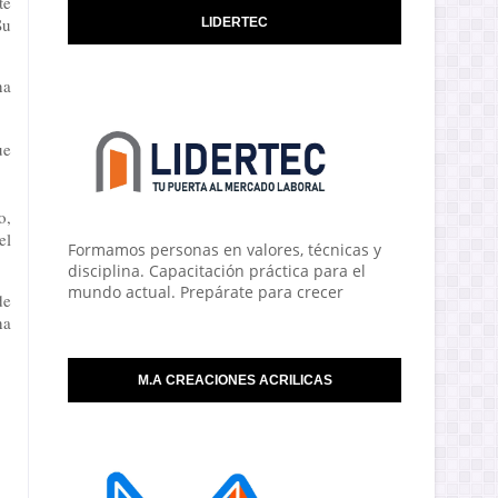
te
Su
LIDERTEC
na
ue
o,
el
Formamos personas en valores, técnicas y
disciplina. Capacitación práctica para el
mundo actual. Prepárate para crecer
de
na
M.A CREACIONES ACRILICAS