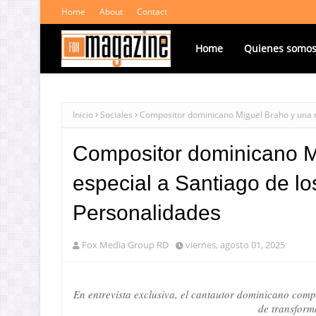
Home
About
Contact
Home
Quienes somo
Inicio
Sociales
Compositor dominicano Miguel Braho y una mi
Compositor dominicano M
especial a Santiago de lo
Personalidades
Fox Media Group RD
viernes, agosto 01, 2025
En entrevista exclusiva, el cantautor dominicano co
de transform