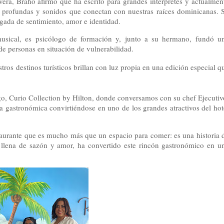
ra, Braho afirmó que ha escrito para grandes intérpretes y actualmen
as profundas y sonidos que conectan con nuestras raíces dominicanas. 
rgada de sentimiento, amor e identidad.
sical, es psicólogo de formación y, junto a su hermano, fundó u
e personas en situación de vulnerabilidad.
tros destinos turísticos brillan con luz propia en una edición especial q
go, Curio Collection by Hilton, donde conversamos con su chef Ejecutiv
a gastronómica convirtiéndose en uno de los grandes atractivos del hot
taurante que es mucho más que un espacio para comer: es una historia 
, llena de sazón y amor, ha convertido este rincón gastronómico en u