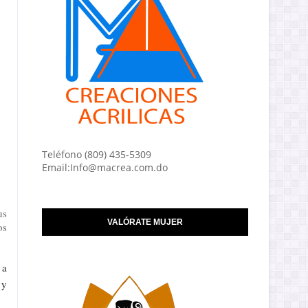
Teléfono (809) 435-5309
Email:Info@macrea.com.do
us
VALÓRATE MUJER
os
 a
y