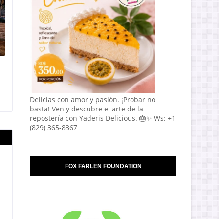
Delicias con amor y pasión. ¡Probar no
basta! Ven y descubre el arte de la
repostería con Yaderis Delicious. 🎂✨ Ws: +1
(829) 365-8367
FOX FARLEN FOUNDATION