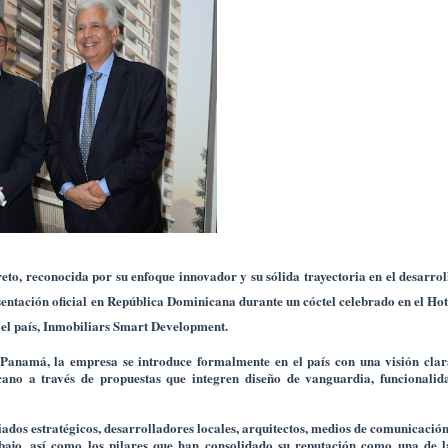
reto
, reconocida por su enfoque innovador y su sólida trayectoria en el desarrol
sentación oficial en República Dominicana durante un cóctel celebrado en el Hot
el país,
Inmobiliars Smart Development
.
anamá, la empresa se introduce formalmente en el país con una visión clar
cano a través de propuestas que integren diseño de vanguardia, funcionalid
iados estratégicos, desarrolladores locales, arquitectos, medios de comunicación
trabajo, así como los pilares que han consolidado su reputación como una de l