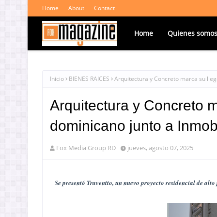
Home
About
Contact
Home
Quienes somo
Inicio
BIENES RAICES
Arquitectura y Concreto marca su lle
Arquitectura y Concreto m
dominicano junto a Inmob
Fox Media Group RD
jueves, agosto 07, 2025
Se presentó Traventto, un nuevo proyecto residencial de alto 