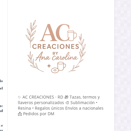
lo
el
✨ AC CREACIONES · RD 🎁 Tazas, termos y
llaveros personalizados 🎨 Sublimación •
a:
Resina • Regalos únicos Envíos a nacionales
ad
📩 Pedidos por DM
 e
as