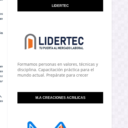
LIDERTEC
os
no
ón
Formamos personas en valores, técnicas y
mo
disciplina. Capacitación práctica para el
as
mundo actual. Prepárate para crecer
os
ar
o,
M.A CREACIONES ACRILICAS
as