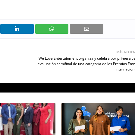
MÁS RECIE
We Love Entertainment organiza y celebra por primera ve
evaluación semifinal de una categoría de los Premios E
Internacion