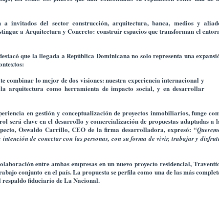
 a invitados del sector construcción, arquitectura, banca, medios y aliad
istingue a Arquitectura y Concreto: construir espacios que transforman el entor
 destacó que la llegada a República Dominicana no solo representa una expansi
ontextos:
te combinar lo mejor de dos visiones: nuestra experiencia internacional y
la arquitectura como herramienta de impacto social, y en desarrollar
periencia en gestión y conceptualización de proyectos inmobiliarios, funge co
rol será clave en el desarrollo y comercialización de propuestas adaptadas a l
specto,
Oswaldo Carrillo
, CEO de la firma desarrolladora, expresó:
“Querem
intención de conectar con las personas, con su forma de vivir, trabajar y disfrut
olaboración entre ambas empresas en un nuevo proyecto residencial, Traventt
rabajo conjunto en el país. La propuesta se perfila como una de las más complet
l respaldo fiduciario de
La Nacional
.