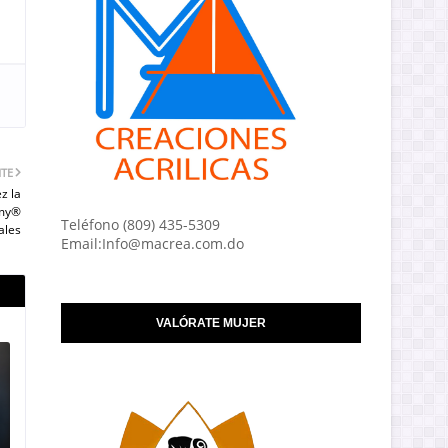
NTE
z la
mmy®
Teléfono (809) 435-5309
ales
Email:Info@macrea.com.do
VALÓRATE MUJER