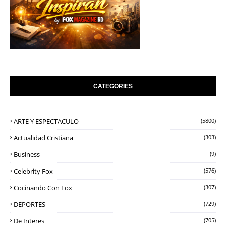
CATEGORIES
ARTE Y ESPECTACULO
(5800)
Actualidad Cristiana
(303)
Business
(9)
Celebrity Fox
(576)
Cocinando Con Fox
(307)
DEPORTES
(729)
De Interes
(705)