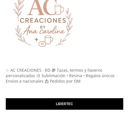
✨ AC CREACIONES · RD 🎁 Tazas, termos y llaveros
personalizados 🎨 Sublimación • Resina • Regalos únicos
Envíos a nacionales 📩 Pedidos por DM
LIDERTEC