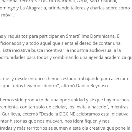
acional recorrerá: Distrito Nacional, Azua, San Cristóbal,
omingo y La Altagracia, brindando talleres y charlas sobre cómo
o móvil.
ías y requisitos para participar en SmartFilms Dominicana. El
 aficionados y a todo aquel que sienta el deseo de contar una
 Esta iniciativa busca incentivar la industria audiovisual a la
 oportunidades para todos y combinando una agenda académica q
amos y desde entonces hemos estado trabajando para acercar el
iva que todos llevamos dentro", afirmó Danilo Reynoso.
s hemos sido producto de una oportunidad y sé que hay muchos
amienta, con tan solo un celular, los invita a hacerlo", mientras
 Gurilieva, externó “Desde la DGCINE celebramos esta iniciativa
ontar historias que nos muevan, nos identifiquen y nos
das y más territorios se sumen a esta ola creativa que pone la