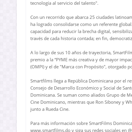
tecnología al servicio del talento".
Con un recorrido que abarca 25 ciudades latinoa
ha logrado consolidarse como un referente globa
capacidad para reducir la brecha digital, sensibili
través de cada historia contada; en fin, democratiza
A lo largo de sus 10 años de trayectoria, SmartF
premio a la “PYME más creativa y de mayor impact
(OMPI) y el de "Marca con Propósito", otorgado po
Smartfilms llega a República Dominicana por el re
Consejo de Desarrollo Económico y Social de San
Dominicana. Se suman como aliados Grupo de Medi
Cine Dominicano, mientras que Ron Siboney y Whit
junto a Rueda Cine.
Para más información sobre SmartFilms Dominicana,
www.smartfilms.do y siga sus redes sociales en