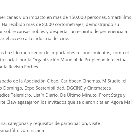
mericanas y un impacto en más de 150,000 personas, SmartFilms
l. Ha recibido más de 8,000 cortometrajes, demostrando su
zar sobre causas nobles y despertar un espíritu de pertenencia a
r el acceso a la industria del cine.
ilms ha sido merecedor de importantes reconocimientos, como el
o social” por la Organización Mundial de Propiedad Intelectual
r la Revista Forbes.
spado de la Asociación Cibao, Caribbean Cinemas, M Studio, el
to Domingo, Expo Sostenibilidad, DGCINE y Cinemateca
os Telemicro, Listín Diario, De Último Minuto, Front Stage y
e Claw agazajaron los invitados que se dieron cita en Agora Mall
 categorías y requisitos de participación, visite
 @smartfilmDominicana