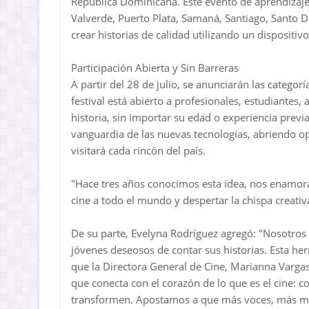
República Dominicana. Este evento de aprendizaje n
Valverde, Puerto Plata, Samaná, Santiago, Santo D
crear historias de calidad utilizando un dispositiv
Participación Abierta y Sin Barreras
A partir del 28 de julio, se anunciarán las categor
festival está abierto a profesionales, estudiantes,
historia, sin importar su edad o experiencia previa.
vanguardia de las nuevas tecnologías, abriendo
visitará cada rincón del país.
"Hace tres años conocimos esta idea, nos enamor
cine a todo el mundo y despertar la chispa creat
De su parte, Evelyna Rodríguez agregó: "Nosotro
jóvenes deseosos de contar sus historias. Esta herr
que la Directora General de Cine, Marianna Vargas
que conecta con el corazón de lo que es el cine: c
transformen. Apostamos a que más voces, más mira