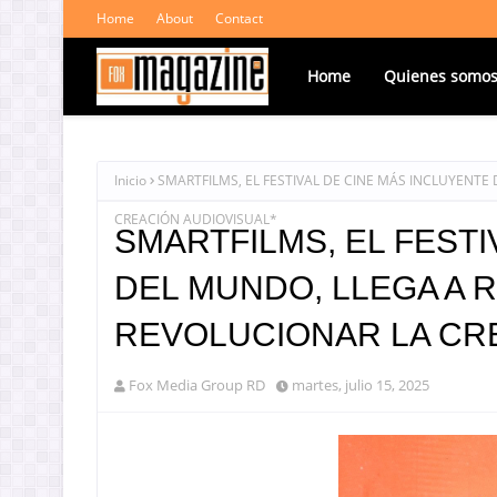
Home
About
Contact
Home
Quienes somo
Inicio
SMARTFILMS, EL FESTIVAL DE CINE MÁS INCLUYENT
CREACIÓN AUDIOVISUAL*
SMARTFILMS, EL FESTI
DEL MUNDO, LLEGA A 
REVOLUCIONAR LA CRE
Fox Media Group RD
martes, julio 15, 2025