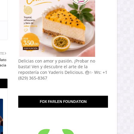
NTE
lato
Delicias con amor y pasión. ¡Probar no
acia
basta! Ven y descubre el arte de la
repostería con Yaderis Delicious. 🎂✨ Ws: +1
(829) 365-8367
FOX FARLEN FOUNDATION