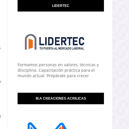
LIDERTEC
,
Formamos personas en valores, técnicas y
disciplina. Capacitación práctica para el
mundo actual. Prepárate para crecer
n
M.A CREACIONES ACRILICAS
a