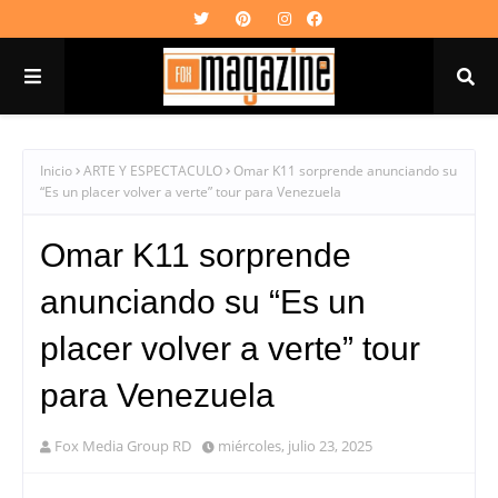
Inicio
ARTE Y ESPECTACULO
Omar K11 sorprende anunciando su
“Es un placer volver a verte” tour para Venezuela
Omar K11 sorprende
anunciando su “Es un
placer volver a verte” tour
para Venezuela
Fox Media Group RD
miércoles, julio 23, 2025