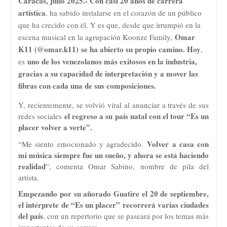
Caracas, julio 2025.- Con casi 20 años de carrera
artística
, ha sabido instalarse en el corazón de un público
que ha crecido con él. Y es que, desde que irrumpió en la
Omar
escena musical en la agrupación Koonze Family,
K11 (
@omar.k11)
se ha abierto su propio camino. Hoy
,
uno de los venezolanos más exitosos en la industria,
es
gracias a su capacidad de interpretación y a mover las
fibras con cada una de sus composiciones.
Y, recientemente, se volvió viral al anunciar a través de sus
el regreso a su país natal con el tour “Es un
redes sociales
placer volver a verte”.
Volver a casa con
“Me siento emocionado y agradecido.
mi música siempre fue un sueño, y ahora se está haciendo
realidad
”, comenta Omar Sabino, nombre de pila del
artista.
Empezando por su añorado Guatire el 20 de septiembre,
el intérprete de “Es un placer” recorrerá varias ciudades
del país
, con un repertorio que se paseará por los temas más