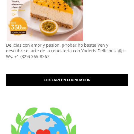
Delicias con amor y pasión. ¡Probar no basta! Ven y
descubre el arte de la repostería con Yaderis Delicious. 🎂✨
Ws: +1 (829) 365-8367
FOX FARLEN FOUNDATION