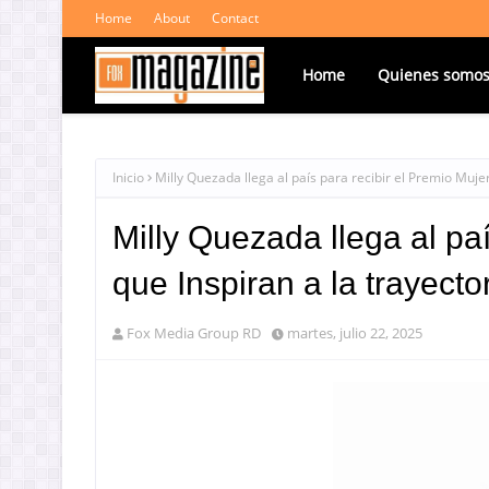
Home
About
Contact
Home
Quienes somo
Inicio
Milly Quezada llega al país para recibir el Premio Mujer
Milly Quezada llega al pa
que Inspiran a la trayecto
Fox Media Group RD
martes, julio 22, 2025