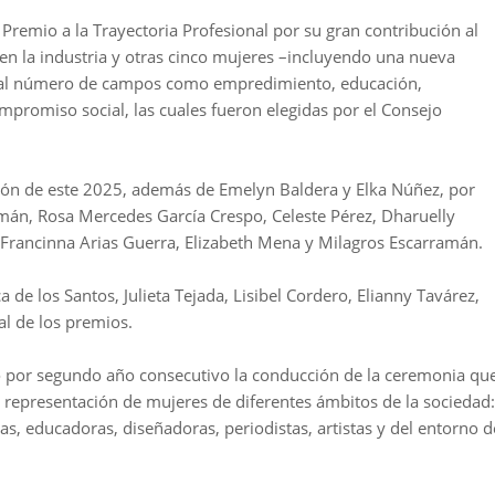
l Premio a la Trayectoria Profesional por su gran contribución al
en la industria y otras cinco mujeres –incluyendo una nueva
ual número de campos como empredimiento, educación,
ompromiso social, las cuales fueron elegidas por el Consejo
ción de este 2025, además de Emelyn Baldera y Elka Núñez, por
mán, Rosa Mercedes García Crespo, Celeste Pérez, Dharuelly
 Francinna Arias Guerra, Elizabeth Mena y Milagros Escarramán.
de los Santos, Julieta Tejada, Lisibel Cordero, Elianny Tavárez,
l de los premios.
o por segundo año consecutivo la conducción de la ceremonia qu
a representación de mujeres de diferentes ámbitos de la sociedad:
s, educadoras, diseñadoras, periodistas, artistas y del entorno d