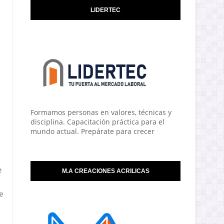
LIDERTEC
Formamos personas en valores, técnicas y
disciplina. Capacitación práctica para el
mundo actual. Prepárate para crecer
e
M.A CREACIONES ACRILICAS
e