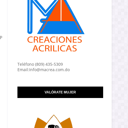
FP
Teléfono (809) 435-5309
Email:Info@macrea.com.do
VALÓRATE MUJER
n