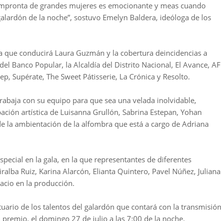
la impronta de grandes mujeres es emocionante y meas cuando
lardón de la noche”, sostuvo Emelyn Baldera, ideóloga de los
oja que conducirá Laura Guzmán y la cobertura deincidencias a
el Banco Popular, la Alcaldía del Distrito Nacional, El Avance, A
tep, Supérate, The Sweet Pátisserie, La Crónica y Resolto.
rabaja con su equipo para que sea una velada inolvidable,
ación artística de Luisanna Grullón, Sabrina Estepan, Yohan
 la ambientación de la alfombra que está a cargo de Adriana
special en la gala, en la que representantes de diferentes
alba Ruiz, Karina Alarcón, Elianta Quintero, Pavel Núñez, Juliana
acio en la producción.
tuario de los talentos del galardón que contará con la transmisió
el premio, el domingo 27 de julio a las 7:00 de la noche.