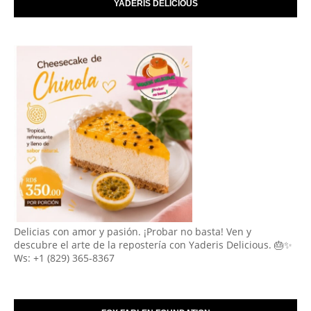
YADERIS DELICIOUS
Delicias con amor y pasión. ¡Probar no basta! Ven y
descubre el arte de la repostería con Yaderis Delicious. 🎂✨
Ws: +1 (829) 365-8367