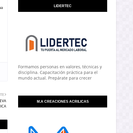
LIDERTEC
ma
Formamos personas en valores, técnicas y
disciplina. Capacitación práctica para el
mundo actual. Prepárate para crecer
NTE
UEVA
M.A CREACIONES ACRILICAS
ICA