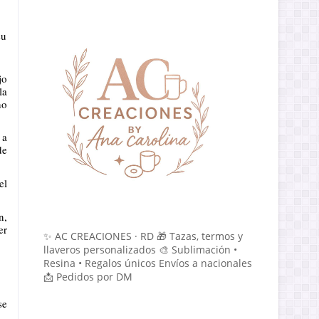
su
jo
la
no
 a
de
el
n,
er
✨ AC CREACIONES · RD 🎁 Tazas, termos y
llaveros personalizados 🎨 Sublimación •
Resina • Regalos únicos Envíos a nacionales
📩 Pedidos por DM
se