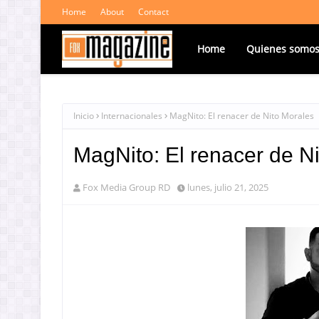
Home
About
Contact
Home
Quienes somo
Inicio
Internacionales
MagNito: El renacer de Nito Morales
MagNito: El renacer de N
Fox Media Group RD
lunes, julio 21, 2025