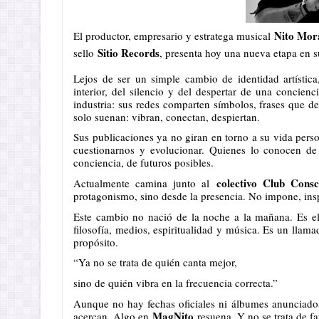
Nito Mor
El productor, empresario y estratega musical
Sitio Records
sello
, presenta hoy una nueva etapa en 
Lejos de ser un simple cambio de identidad artística
interior, del silencio y del despertar de una concien
industria: sus redes comparten símbolos, frases que d
solo suenan: vibran, conectan, despiertan.
Sus publicaciones ya no giran en torno a su vida perso
cuestionarnos y evolucionar. Quienes lo conocen de
conciencia, de futuros posibles.
colectivo Club Consc
Actualmente camina junto al
protagonismo, sino desde la presencia. No impone, insp
Este cambio no nació de la noche a la mañana. Es el 
filosofía, medios, espiritualidad y música. Es un llamad
propósito.
“Ya no se trata de quién canta mejor,
sino de quién vibra en la frecuencia correcta.”
Aunque no hay fechas oficiales ni álbumes anunciados
MagNito
acercan. Algo en
resuena. Y no se trata de fa