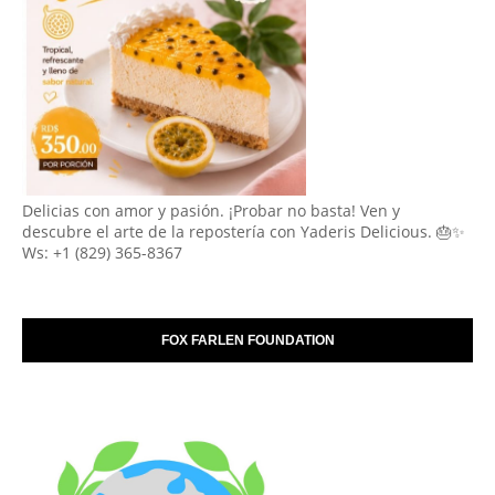
Delicias con amor y pasión. ¡Probar no basta! Ven y
descubre el arte de la repostería con Yaderis Delicious. 🎂✨
Ws: +1 (829) 365-8367
FOX FARLEN FOUNDATION