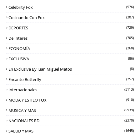
Celebrity Fox
(576)
Cocinando Con Fox
(307)
DEPORTES
(729)
De Interes
(705)
ECONOMÍA
(268)
EXCLUSIVA
(86)
En Exclusiva By Juan Miguel Matos
(8)
Encanto Butterfly
(257)
Internacionales
(5113)
MODA Y ESTILO FOX
(910)
MUSICA Y MAS
(5939)
NACIONALES RD
(2370)
SALUD Y MAS
(1645)