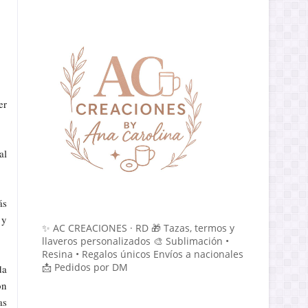
er
al
ás
 y
✨ AC CREACIONES · RD 🎁 Tazas, termos y
llaveros personalizados 🎨 Sublimación •
Resina • Regalos únicos Envíos a nacionales
📩 Pedidos por DM
da
on
as