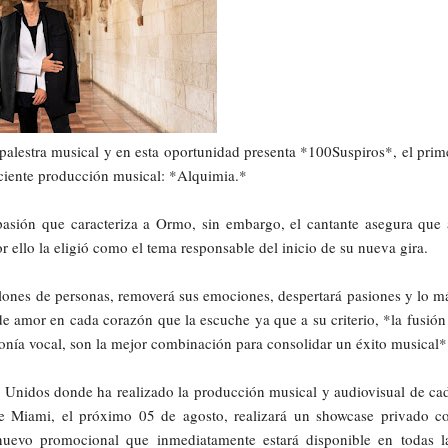
palestra musical y en esta oportunidad presenta *100Suspiros*, el prim
ciente producción musical: *Alquimia.*
 pasión que caracteriza a Ormo, sin embargo, el cantante asegura que 
r ello la eligió como el tema responsable del inicio de su nueva gira.
llones de personas, removerá sus emociones, despertará pasiones y lo m
de amor en cada corazón que la escuche ya que a su criterio, *la fusión
monía vocal, son la mejor combinación para consolidar un éxito musical*
 Unidos donde ha realizado la producción musical y audiovisual de ca
e Miami, el próximo 05 de agosto, realizará un showcase privado c
 nuevo promocional que inmediatamente estará disponible en todas l