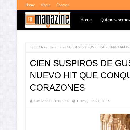
Home
About
Contact
Home
Quienes somo
Inicio
Internacionales
CIEN SUSPIROS DE GUS ORMO APUN
CIEN SUSPIROS DE GU
NUEVO HIT QUE CONQU
CORAZONES
Fox Media Group RD
lunes, julio 21, 2025