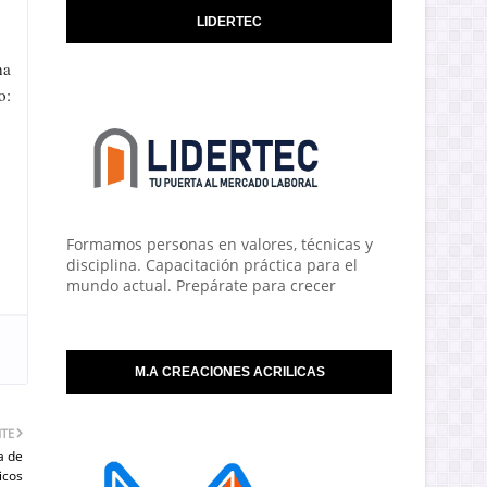
LIDERTEC
ha
o:
Formamos personas en valores, técnicas y
disciplina. Capacitación práctica para el
mundo actual. Prepárate para crecer
M.A CREACIONES ACRILICAS
NTE
a de
icos