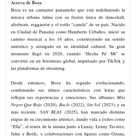
Acerca de Boza
Boza es un cantautor panameño que está redefiniendo la
música urbana latina con su fusión única de dancehall,
afrobeats, reggaetón y el estilo “canela” de su país. Nacido
en Ciudad de Panamá como Humberto Ceballos, inició su
camino musical a los 16 años, construyendo un sonido
auténtico y arraigado en su identidad cultural. Su gran
momento llegó en 2020, cuando “Hecha Pa’ Mí” se
convirtió en un fenómeno global, impulsado por TikTok y
las plataformas de streaming.
Desde entonces, Boza ha seguido evolucionando,
combinando sus ritmos característicos con letras que
reflejan sus experiencias y emociones. Sus álbumes
Más
Negro Que Rojo
(2020),
Bucle
(2022),
Sin Sol
(2023), y su
más reciente,
SAN
BLAS
(2025), han marcado distintas
etapas de su crecimiento artístico, dando vida a éxitos como
“Ella”, al remix de la misma junto a Lunay, Lenny Tavárez,
Juhn y Beéle, y colaboraciones con figuras como Ozuna,