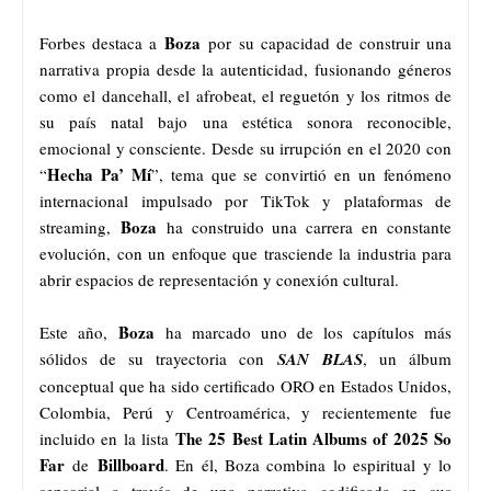
Boza
Forbes destaca a
por su capacidad de construir una
narrativa propia desde la autenticidad, fusionando géneros
como el dancehall, el afrobeat, el reguetón y los ritmos de
su país natal bajo una estética sonora reconocible,
emocional y consciente. Desde su irrupción en el 2020 con
Hecha Pa’ Mí
“
”, tema que se convirtió en un fenómeno
internacional impulsado por TikTok y plataformas de
Boza
streaming,
ha construido una carrera en constante
evolución, con un enfoque que trasciende la industria para
abrir espacios de representación y conexión cultural.
Boza
Este año,
ha marcado uno de los capítulos más
sólidos de su trayectoria con
SAN
BLAS
, un álbum
conceptual que ha sido certificado ORO en Estados Unidos,
Colombia, Perú y Centroamérica, y recientemente fue
The 25 Best Latin Albums of 2025 So
incluido en la lista
Far
Billboard
de
. En él, Boza combina lo espiritual y lo
sensorial a través de una narrativa codificada en sus