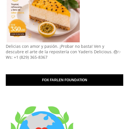
Delicias con amor y pasión. ¡Probar no basta! Ven y
descubre el arte de la repostería con Yaderis Delicious. 🎂✨
Ws: +1 (829) 365-8367
FOX FARLEN FOUNDATION