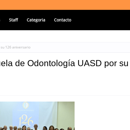
s
Staff
Categoria
Contacto
 su 126 aniversario
cuela de Odontología UASD por su