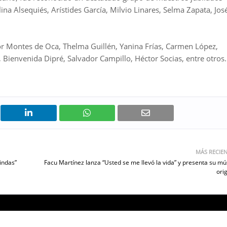
lina Alsequiés, Arístides García, Milvio Linares, Selma Zapata, Jos
lor Montes de Oca, Thelma Guillén, Yanina Frías, Carmen López,
Bienvenida Dipré, Salvador Campillo, Héctor Socias, entre otros.
MÁS RECIE
indas”
Facu Martínez lanza “Usted se me llevó la vida” y presenta su mú
orig