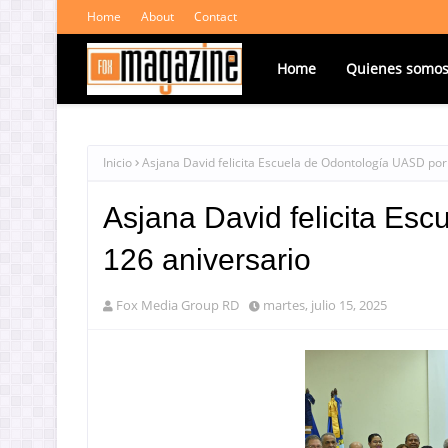
Home
About
Contact
Home
Quienes somo
Inicio
Asjana David felicita Escuela de Odontología UASD por
Asjana David felicita Es
126 aniversario
Fox Media Group RD
martes, julio 15, 2025