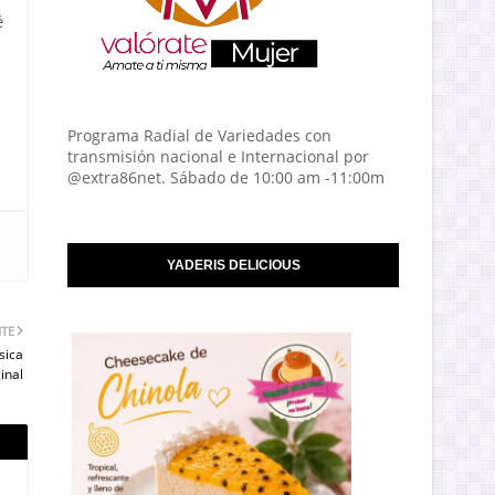
é
Programa Radial de Variedades con
transmisión nacional e Internacional por
@extra86net. Sábado de 10:00 am -11:00m
YADERIS DELICIOUS
NTE
sica
inal