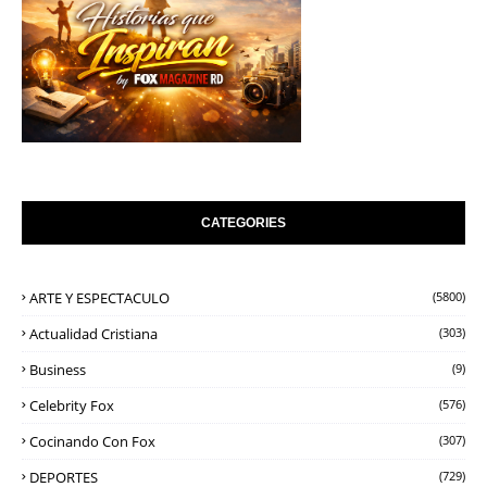
CATEGORIES
ARTE Y ESPECTACULO
(5800)
Actualidad Cristiana
(303)
Business
(9)
Celebrity Fox
(576)
Cocinando Con Fox
(307)
DEPORTES
(729)