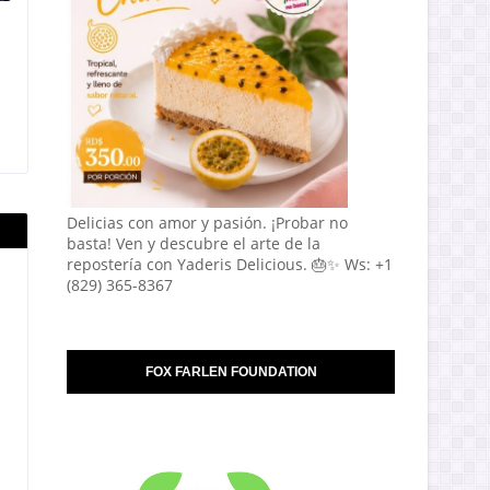
Delicias con amor y pasión. ¡Probar no
basta! Ven y descubre el arte de la
repostería con Yaderis Delicious. 🎂✨ Ws: +1
(829) 365-8367
FOX FARLEN FOUNDATION