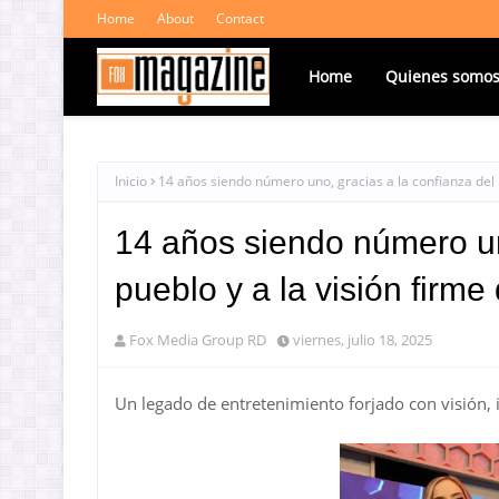
Home
About
Contact
Home
Quienes somo
Inicio
14 años siendo número uno, gracias a la confianza del p
14 años siendo número un
pueblo y a la visión firme
Fox Media Group RD
viernes, julio 18, 2025
Un legado de entretenimiento forjado con visión