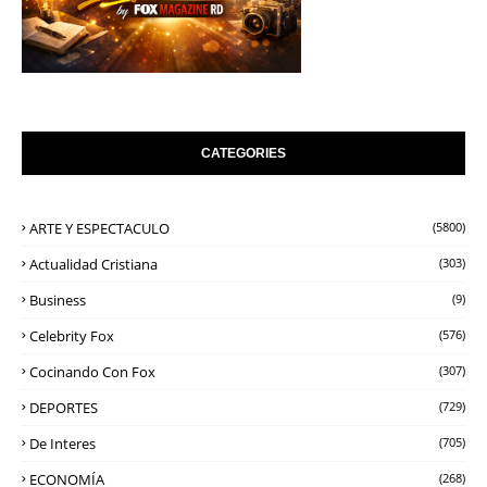
CATEGORIES
ARTE Y ESPECTACULO
(5800)
Actualidad Cristiana
(303)
Business
(9)
Celebrity Fox
(576)
Cocinando Con Fox
(307)
DEPORTES
(729)
De Interes
(705)
ECONOMÍA
(268)