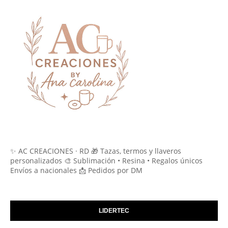
✨ AC CREACIONES · RD 🎁 Tazas, termos y llaveros
personalizados 🎨 Sublimación • Resina • Regalos únicos
Envíos a nacionales 📩 Pedidos por DM
LIDERTEC