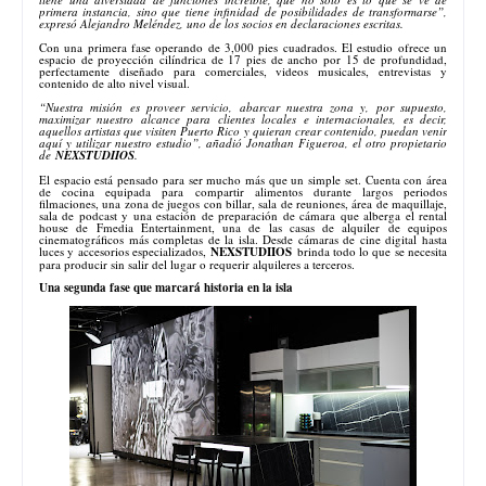
primera instancia, sino que tiene infinidad de posibilidades de transformarse”
,
expresó Alejandro Meléndez, uno de los socios en declaraciones escritas.
Con una primera fase operando de 3,000 pies cuadrados. El estudio ofrece un
espacio de proyección cilíndrica de 17 pies de ancho por 15 de profundidad,
perfectamente diseñado para comerciales, videos musicales, entrevistas y
contenido de alto nivel visual.
“Nuestra misión es proveer servicio, abarcar nuestra zona y, por supuesto,
maximizar nuestro alcance para clientes locales e internacionales, es decir,
aquellos artistas que visiten Puerto Rico y quieran crear contenido, puedan venir
aquí y utilizar nuestro estudio”
, añadió Jonathan Figueroa, el otro propietario
de
NEXSTUDIIOS
.
El espacio está pensado para ser mucho más que un simple set. Cuenta con área
de cocina equipada para compartir alimentos durante largos periodos
filmaciones, una zona de juegos con billar, sala de reuniones, área de maquillaje,
sala de podcast y una estación de preparación de cámara que alberga el rental
house de Fmedia Entertainment, una de las casas de alquiler de equipos
cinematográficos más completas de la isla. Desde cámaras de cine digital hasta
luces y accesorios especializados,
NEXSTUDIIOS
brinda todo lo que se necesita
para producir sin salir del lugar o requerir alquileres a terceros.
Una segunda fase que marcará historia en la isla