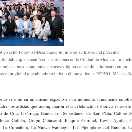
co sello Fonovisa-Disa marcó un hito en su historia al presentar
olvidable que sucedió en sus oficinas en la Ciudad de México. La noch
la música mexicana, nuevas voces y figuras clave de la industria en un
proyección global que abanderarán bajo el nuevo lema: “FONO: Música, N
l sello se unió en un mismo espacio en un momento sumamente emotiv
tre los artistas que acompañaron esta celebración histórica estuviero
 de Cruz Lizárraga, Banda Los Sebastianes de Saúl Plata, Calibre 5
race Guillén, Grupo Cañaveral, Joaquín Coronel, Kevin Aguilar, 
La Coreañera, La Nueva Estrategia, Los Ejemplares del Rancho, L