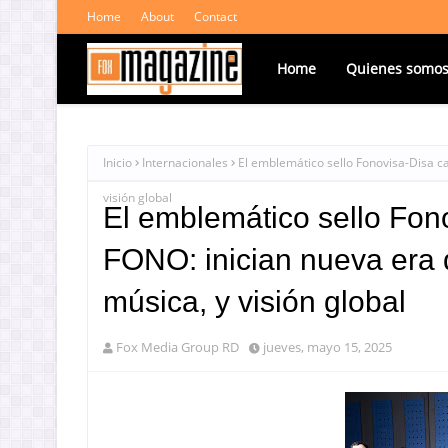
Home
About
Contact
Home
Quienes somo
Inicio
Internacionales
El emblemático sello Fonovisa-Disa c
visión global
El emblemático sello Fo
FONO: inician nueva era 
música, y visión global
Fox Media Group RD
jueves, mayo 15, 2025