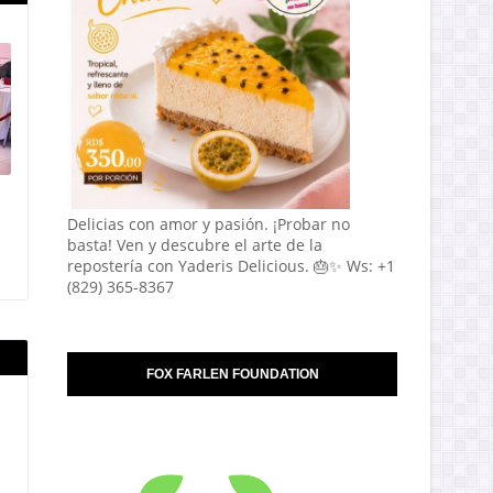
Delicias con amor y pasión. ¡Probar no
basta! Ven y descubre el arte de la
repostería con Yaderis Delicious. 🎂✨ Ws: +1
(829) 365-8367
FOX FARLEN FOUNDATION