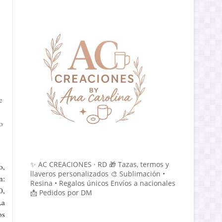
e
o
✨ AC CREACIONES · RD 🎁 Tazas, termos y
o,
llaveros personalizados 🎨 Sublimación •
n:
Resina • Regalos únicos Envíos a nacionales
0,
📩 Pedidos por DM
La
os