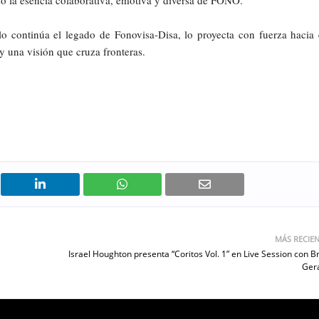
do la esencia colaborativa, emotiva y diversa de FONO.
 continúa el legado de Fonovisa-Disa, lo proyecta con fuerza hacia 
 una visión que cruza fronteras.
MÁS RECIE
Israel Houghton presenta “Coritos Vol. 1” en Live Session con B
Ger