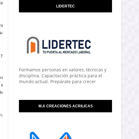
ir
LIDERTEC
ra
ic
 y
Formamos personas en valores, técnicas y
disciplina. Capacitación práctica para el
os
mundo actual. Prepárate para crecer
 a
de
M.A CREACIONES ACRILICAS
o,