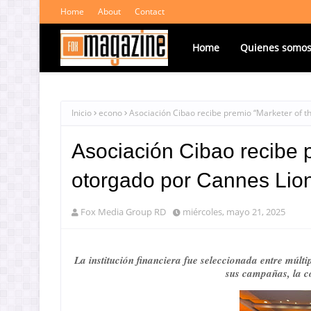
Home
About
Contact
Home
Quienes somo
Inicio
econo
Asociación Cibao recibe premio “Marketer of t
Asociación Cibao recibe 
otorgado por Cannes Lio
Fox Media Group RD
miércoles, mayo 21, 2025
La institución financiera fue seleccionada entre múl
sus campañas, la co