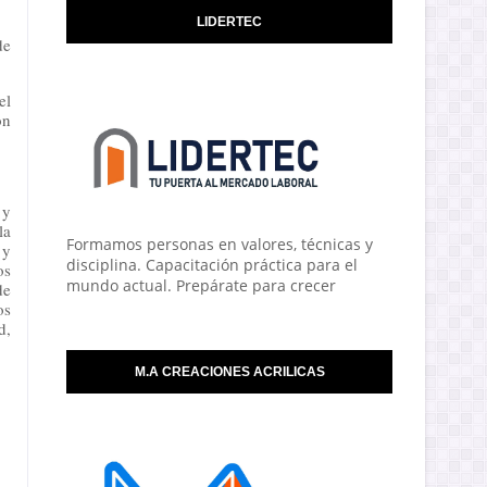
LIDERTEC
de
el
ón
 y
la
Formamos personas en valores, técnicas y
 y
disciplina. Capacitación práctica para el
os
mundo actual. Prepárate para crecer
de
os
d,
M.A CREACIONES ACRILICAS