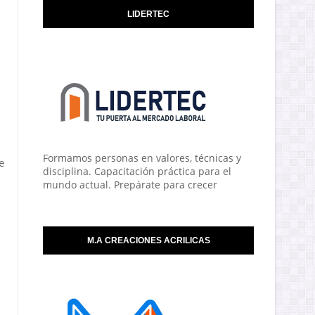
LIDERTEC
Formamos personas en valores, técnicas y
e
disciplina. Capacitación práctica para el
mundo actual. Prepárate para crecer
M.A CREACIONES ACRILICAS