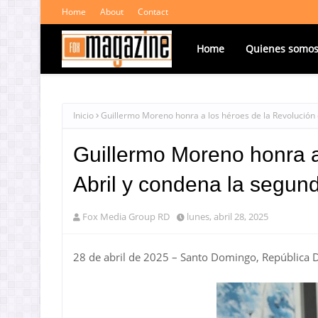
Home
About
Contact
Home
Quienes somo
Inicio
Guillermo Moreno honra a los héroes de la Revolución
Guillermo Moreno honra a
Abril y condena la segun
Fox Media Group RD
lunes, abril 28, 2025
28 de abril de 2025 – Santo Domingo, República 