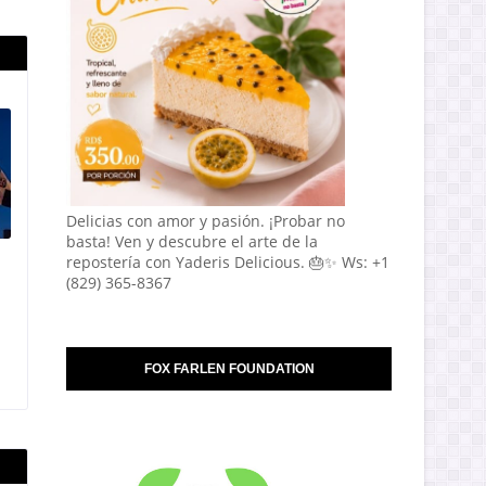
Delicias con amor y pasión. ¡Probar no
basta! Ven y descubre el arte de la
repostería con Yaderis Delicious. 🎂✨ Ws: +1
(829) 365-8367
FOX FARLEN FOUNDATION