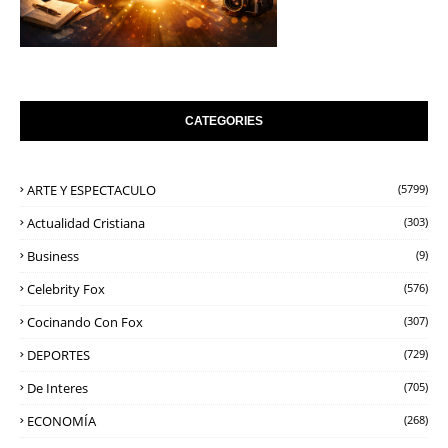
CATEGORIES
ARTE Y ESPECTACULO
(5799)
Actualidad Cristiana
(303)
Business
(9)
Celebrity Fox
(576)
Cocinando Con Fox
(307)
DEPORTES
(729)
De Interes
(705)
ECONOMÍA
(268)