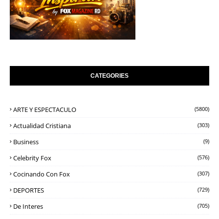
CATEGORIES
ARTE Y ESPECTACULO
(5800)
Actualidad Cristiana
(303)
Business
(9)
Celebrity Fox
(576)
Cocinando Con Fox
(307)
DEPORTES
(729)
De Interes
(705)