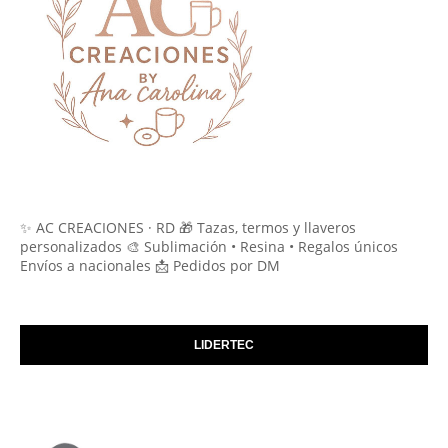
✨ AC CREACIONES · RD 🎁 Tazas, termos y llaveros
personalizados 🎨 Sublimación • Resina • Regalos únicos
Envíos a nacionales 📩 Pedidos por DM
LIDERTEC