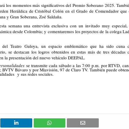
tará los momentos más significativos del Premio Soberano 2025. Tambi
Orden Heráldica de Cristóbal Colón en el Grado de Comendador que 
cana y Gran Soberana, Zoé Saldaña.
esta semana una entrevista exclusiva con un invitado muy especial,
dinámica desde Colombia; y comentaremos los proyectos de la colega La
s del Teatro Guloya, un espacio emblemático que ha sido cuna 
ario, se destacan los logros obtenidos en estas más de tres décadas 
s en la presentación del nuevo vehículo DEEPAL.
Personalidades
se transmite cada sábado a las 7:00 p.m. por RTVD, can
; BVTV Bávaro y por Miavisión, 97 de Claro TV. También puede obten
alidades
y sus redes sociales.