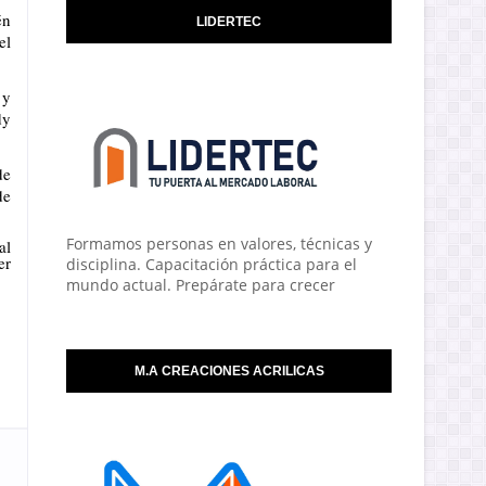
én
LIDERTEC
el
 y
dy
de
de
Formamos personas en valores, técnicas y
al
er
disciplina. Capacitación práctica para el
mundo actual. Prepárate para crecer
M.A CREACIONES ACRILICAS