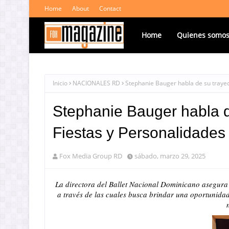
Home
About
Contact
Home
Quienes somo
Inicio
NACIONALES RD
Stephanie Bauger habla de su trayect
Stephanie Bauger habla de
Fiestas y Personalidades
Fox Media Group RD
sábado, marzo 29, 2025
La directora del Ballet Nacional Dominicano asegura
a través de las cuales busca brindar una oportunidad 