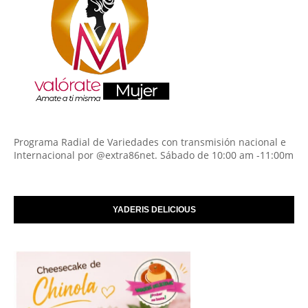
Programa Radial de Variedades con transmisión nacional e
Internacional por @extra86net. Sábado de 10:00 am -11:00m
YADERIS DELICIOUS