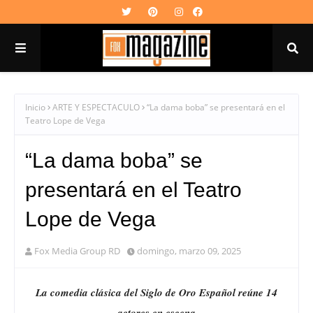
Inicio
ARTE Y ESPECTACULO
“La dama boba” se presentará en el
Teatro Lope de Vega
“La dama boba” se
presentará en el Teatro
Lope de Vega
Fox Media Group RD
domingo, marzo 09, 2025
La comedia clásica del Siglo de Oro Español reúne 14
actores en escena