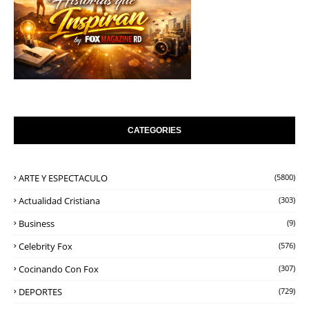
CATEGORIES
ARTE Y ESPECTACULO
(5800)
Actualidad Cristiana
(303)
Business
(9)
Celebrity Fox
(576)
Cocinando Con Fox
(307)
DEPORTES
(729)