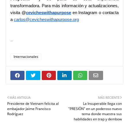
transformadora. Para más información y actualizaciones,
visita @
cevicheswithapurpose
en Instagram o contacta
a
carlos@cevicheswithapurpose.
org
--
Internacionales
MÁS ANTIGUA
MÁS RECIENTE
Presidente de Vietnam felicita al
La Insuperable llega con
embajador Jaime Francisco
"PRESIÓN" en un poderoso nuevo
Rodríguez
tema donde muestra sus
habilidades en trap y dembow