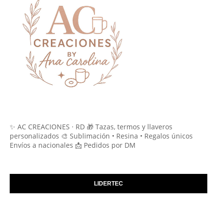
✨ AC CREACIONES · RD 🎁 Tazas, termos y llaveros
personalizados 🎨 Sublimación • Resina • Regalos únicos
Envíos a nacionales 📩 Pedidos por DM
LIDERTEC