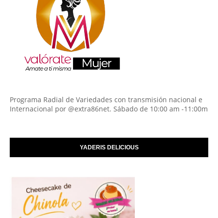
Programa Radial de Variedades con transmisión nacional e
Internacional por @extra86net. Sábado de 10:00 am -11:00m
YADERIS DELICIOUS