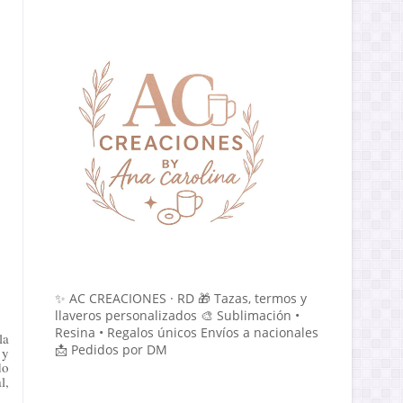
✨ AC CREACIONES · RD 🎁 Tazas, termos y
llaveros personalizados 🎨 Sublimación •
Resina • Regalos únicos Envíos a nacionales
la
📩 Pedidos por DM
 y
do
l,