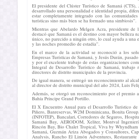
El presidente del Clúster Turístico de Samaná (CTS),
desarrollado una personalidad e identidad propia, dife
estar completamente integrado con las comunidades 
turísticas sino más bien se ha formado una simbiosis”.
Mientras que Abelardo Melgen Acra, presidente de 
destacó que Samaná es el destino con mayor belleza nat
único, no parecido a ningún otro, lo cual ayuda a una es
y las noches promedio de estadía”.
En el marco de la actividad se reconoció a los señ
Empresas Turísticas de Samaná, y Jesús Durán, pasado p
y por el excelente trabajo de estas organizaciones com
Integral de Desarrollo Turístico de Samaná, trabajo 
directores de distrito municipales de la provincia.
De igual manera, se entregó un reconocimiento al alca
al director de distrito municipal del año 2024, Luis Fel
Además, se otorgó un reconocimiento por el premio a l
Bahía Príncipe Grand Portillo.
El X Encuentro Anual para el Desarrollo Turístico d
Piñero, Banreservas, W2M Dominicana, Bonita Group, S
(INFOTEP), Bancalari, Corredores de Seguros, Hospit
Samaná Bay, AERODOM, Xeliter, Montval Ingenie
Rincón Bay, Bio Chalet Tropical, Viva by Whyndham A
Samaná, Guzmán Ariza Abogados y Consultores, Cap E
Analysis, Rancho El Limón Adventures, Restaurant