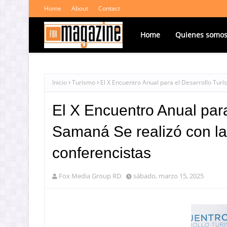
Home
About
Contact
Home
Quienes somo
Inicio
Turismo
El X Encuentro Anual para el Desarrollo Turí
El X Encuentro Anual para
Samaná Se realizó con la
conferencistas
Fox Media Group RD
sábado, marzo 15, 2025