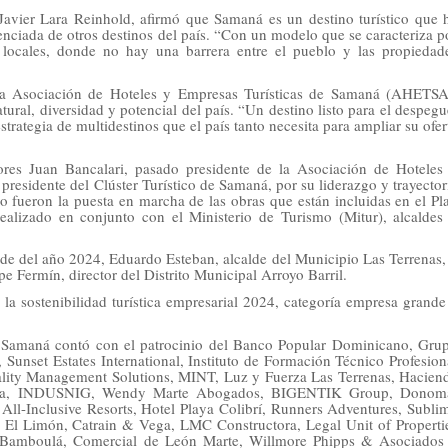
 Javier Lara Reinhold, afirmó que Samaná es un destino turístico que 
renciada de otros destinos del país. “Con un modelo que se caracteriza p
locales, donde no hay una barrera entre el pueblo y las propiedad
la Asociación de Hoteles y Empresas Turísticas de Samaná (AHETSA
ural, diversidad y potencial del país. “Un destino listo para el despegu
trategia de multidestinos que el país tanto necesita para ampliar su ofer
ores Juan Bancalari, pasado presidente de la Asociación de Hoteles
residente del Clúster Turístico de Samaná, por su liderazgo y trayector
o fueron la puesta en marcha de las obras que están incluidas en el Pl
realizado en conjunto con el Ministerio de Turismo (Mitur), alcaldes
lde del año 2024, Eduardo Esteban, alcalde del Municipio Las Terrenas,
ipe Fermín, director del Distrito Municipal Arroyo Barril.
a sostenibilidad turística empresarial 2024, categoría empresa grande
e Samaná contó con el patrocinio del Banco Popular Dominicano, Gru
unset Estates International, Instituto de Formación Técnico Profesion
ality Management Solutions, MINT, Luz y Fuerza Las Terrenas, Hacien
ría, INDUSNIG, Wendy Marte Abogados, BIGENTIK Group, Donom
ll-Inclusive Resorts, Hotel Playa Colibrí, Runners Adventures, Subli
l Limón, Catrain & Vega, LMC Constructora, Legal Unit of Properti
e Bamboulá, Comercial de León Marte, Willmore Phipps & Asociados