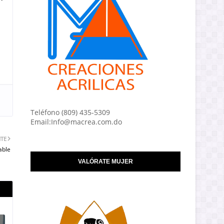
Teléfono (809) 435-5309
Email:Info@macrea.com.do
NTE
able
VALÓRATE MUJER