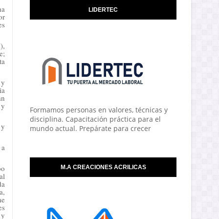
ha
LIDERTEC
or
es
),
e;
ta
 y
ia
an
 y
Formamos personas en valores, técnicas y
disciplina. Capacitación práctica para el
 y
mundo actual. Prepárate para crecer
 a
po
M.A CREACIONES ACRILICAS
al
da
a,
me
es
 y