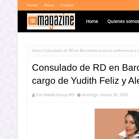
Home
About
Contact
Home
Quienes somo
Inicio
Consulado de RD en Barcelona anuncia conferencia a c
Consulado de RD en Barc
cargo de Yudith Feliz y A
Fox Media Group RD
domingo, marzo 30, 2025