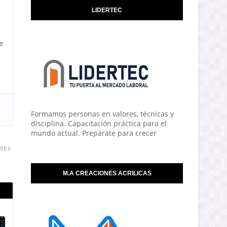
LIDERTEC
e
Formamos personas en valores, técnicas y
disciplina. Capacitación práctica para el
mundo actual. Prepárate para crecer
NTE
M.A CREACIONES ACRILICAS