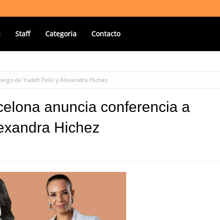
s
Staff
Categoria
Contacto
argo de Yudith Feliz y Alexandra Hichez
elona anuncia conferencia a
lexandra Hichez