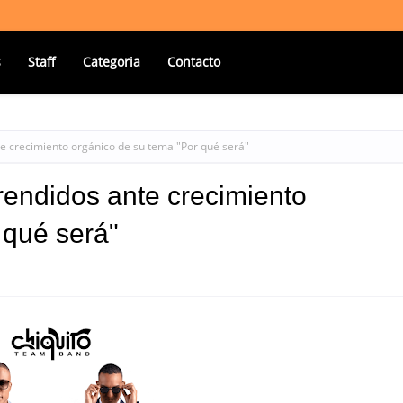
s
Staff
Categoria
Contacto
e crecimiento orgánico de su tema "Por qué será"
endidos ante crecimiento
 qué será"