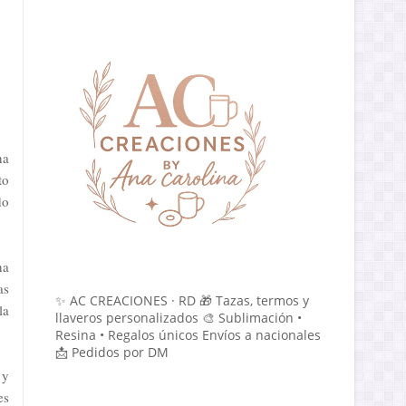
ha
to
do
ha
as
✨ AC CREACIONES · RD 🎁 Tazas, termos y
la
llaveros personalizados 🎨 Sublimación •
Resina • Regalos únicos Envíos a nacionales
📩 Pedidos por DM
 y
es