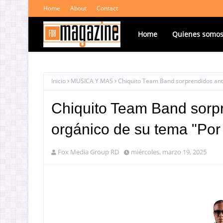
Home
About
Contact
Home
Quienes somo
Inicio
MUSICA Y MAS
Chiquito Team Band sorprendidos ant
Chiquito Team Band sorpr
orgánico de su tema "Por
Fox Media Group RD
miércoles, marzo 19, 2025