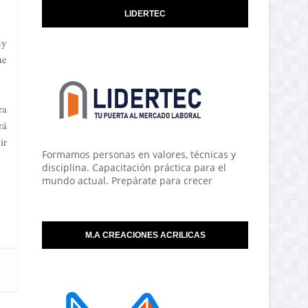
LIDERTEC
uy
ue
ra
rá
ir
Formamos personas en valores, técnicas y
disciplina. Capacitación práctica para el
mundo actual. Prepárate para crecer
M.A CREACIONES ACRILICAS