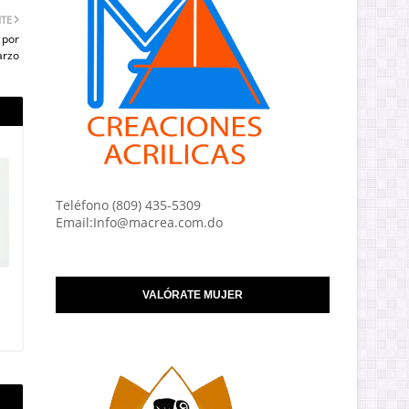
NTE
 por
arzo
Teléfono (809) 435-5309
Email:Info@macrea.com.do
VALÓRATE MUJER