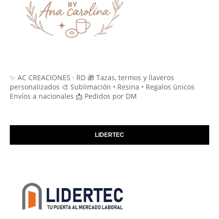
✨ AC CREACIONES · RD 🎁 Tazas, termos y llaveros
personalizados 🎨 Sublimación • Resina • Regalos únicos
Envíos a nacionales 📩 Pedidos por DM
LIDERTEC