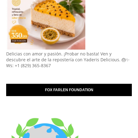
Delicias con amor y pasión. ¡Probar no basta! Ven y
descubre el arte de la repostería con Yaderis Delicious. 🎂✨
Ws: +1 (829) 365-8367
FOX FARLEN FOUNDATION