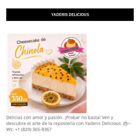
YADERIS DELICIOUS
Delicias con amor y pasión. ¡Probar no basta! Ven y
descubre el arte de la repostería con Yaderis Delicious. 🎂✨
Ws: +1 (829) 365-8367