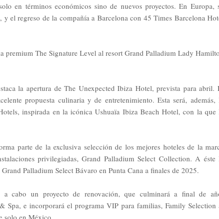
solo en términos económicos sino de nuevos proyectos. En Europa, 
l, y el regreso de la compañía a Barcelona con 45 Times Barcelona Hot
ama premium The Signature Level al resort Grand Palladium Lady Hamilt
staca la apertura de The Unexpected Ibiza Hotel, prevista para abril. 
celente propuesta culinaria y de entretenimiento. Esta será, además, 
tels, inspirada en la icónica Ushuaïa Ibiza Beach Hotel, con la que 
rma parte de la exclusiva selección de los mejores hoteles de la mar
talaciones privilegiadas, Grand Palladium Select Collection. A éste 
y Grand Palladium Select Bávaro en Punta Cana a finales de 2025.
o a cabo un proyecto de renovación, que culminará a final de añ
 Spa, e incorporará el programa VIP para familias, Family Selection 
e solo en México.