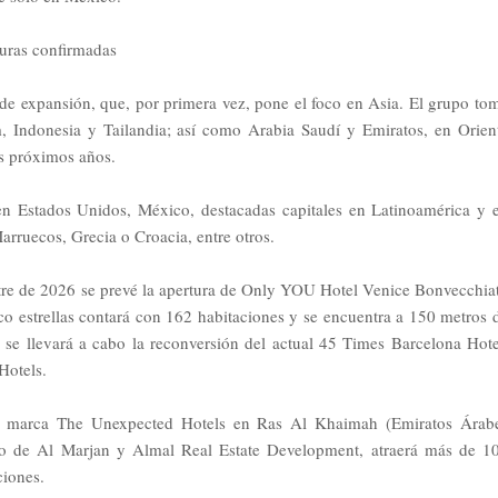
turas confirmadas
de expansión, que, por primera vez, pone el foco en Asia. El grupo to
m, Indonesia y Tailandia; así como Arabia Saudí y Emiratos, en Orien
os próximos años.
n Estados Unidos, México, destacadas capitales en Latinoamérica y 
arruecos, Grecia o Croacia, entre otros.
tre de 2026 se prevé la apertura de Only YOU Hotel Venice Bonvecchiat
co estrellas contará con 162 habitaciones y se encuentra a 150 metros 
se llevará a cabo la reconversión del actual 45 Times Barcelona Hote
Hotels.
la marca The Unexpected Hotels en Ras Al Khaimah (Emiratos Árab
no de Al Marjan y Almal Real Estate Development, atraerá más de 1
ciones.