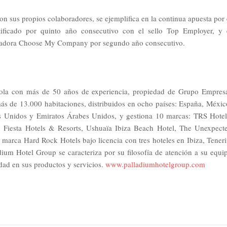
 sus propios colaboradores, se ejemplifica en la continua apuesta por 
rtificado por quinto año consecutivo con el sello Top Employer, y 
ficadora Choose My Company por segundo año consecutivo.
ñola con más de 50 años de experiencia, propiedad de Grupo Empres
s de 13.000 habitaciones, distribuidos en ocho países: España, Méxic
dos Unidos y Emiratos Árabes Unidos, y gestiona 10 marcas: TRS Hotel
, Fiesta Hotels & Resorts, Ushuaïa Ibiza Beach Hotel, The Unexpect
marca Hard Rock Hotels bajo licencia con tres hoteles en Ibiza, Teneri
ium Hotel Group se caracteriza por su filosofía de atención a su equi
idad en sus productos y servicios.
www.palladiumhotelgroup.com