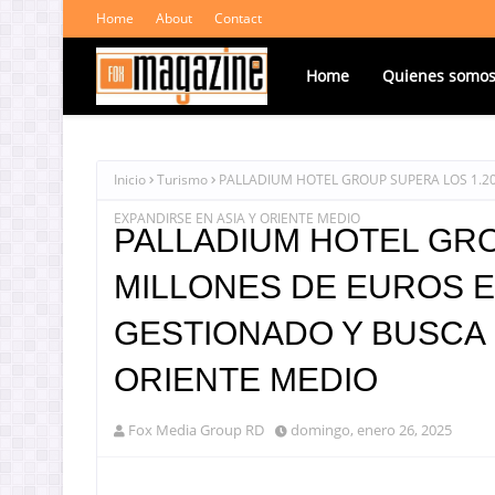
Home
About
Contact
Home
Quienes somo
Inicio
Turismo
PALLADIUM HOTEL GROUP SUPERA LOS 1.2
EXPANDIRSE EN ASIA Y ORIENTE MEDIO
PALLADIUM HOTEL GRO
MILLONES DE EUROS 
GESTIONADO Y BUSCA 
ORIENTE MEDIO
Fox Media Group RD
domingo, enero 26, 2025