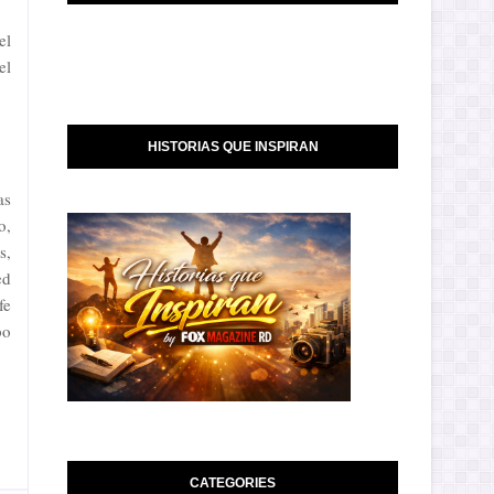
el
el
HISTORIAS QUE INSPIRAN
as
o,
s,
ed
fe
po
CATEGORIES