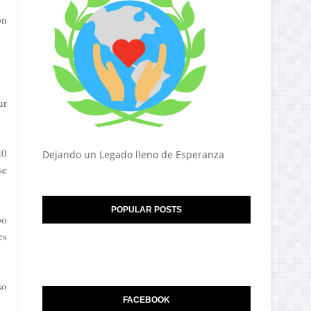
ón
ur
20
Dejando un Legado lleno de Esperanza
se
POPULAR POSTS
bo
es
so
FACEBOOK