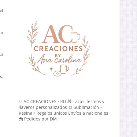
el
un
ct
s,
✨ AC CREACIONES · RD 🎁 Tazas, termos y
llaveros personalizados 🎨 Sublimación •
Resina • Regalos únicos Envíos a nacionales
📩 Pedidos por DM