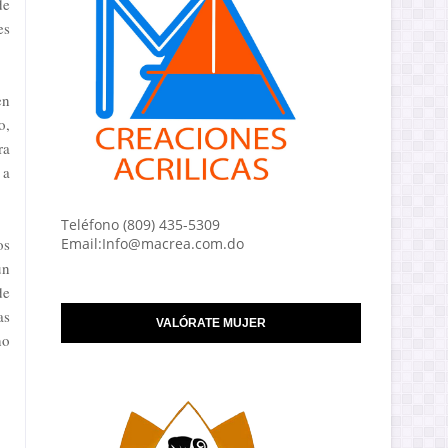
de
es
en
o,
ra
 a
Teléfono (809) 435-5309
os
Email:Info@macrea.com.do
un
de
as
VALÓRATE MUJER
ho