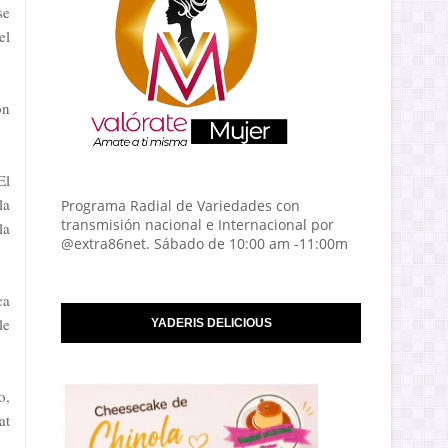
se
el
on
El
la
Programa Radial de Variedades con
transmisión nacional e Internacional por
la
@extra86net. Sábado de 10:00 am -11:00m
ca
le
YADERIS DELICIOUS
o,
at