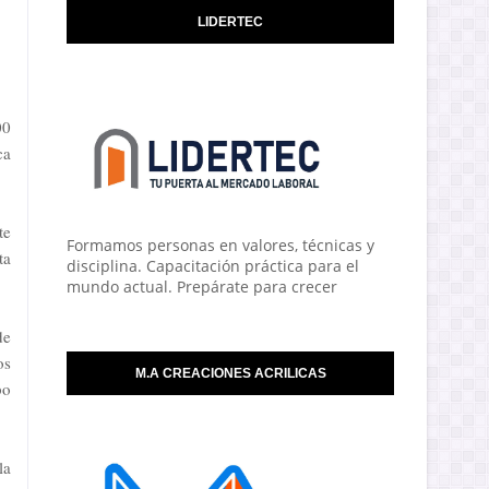
LIDERTEC
00
ca
te
Formamos personas en valores, técnicas y
ta
disciplina. Capacitación práctica para el
mundo actual. Prepárate para crecer
de
os
M.A CREACIONES ACRILICAS
po
la