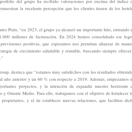
orfolio del grupo ha recibido valoraciones por encima del índice 
uestran la excelente percepción que los clientes tienen de los hotel
tes Prats, “en 2023, el grupo ya alcanzó un importante hito, entrando 
 1.000 millones de facturación. En 2024 hemos consolidado ese logr
previsiones positivas, que esperamos nos permitan afianzar de mane
rategia de crecimiento saludable y rentable, buscando siempre ofrecer
.”
roup, destaca que “estamos muy satisfechos con los resultados obtenid
 al año anterior y un 60 % con respecto a 2019. Además, empezamos 
ortantes proyectos, y la intención de expandir nuestro horizonte 
o y Oriente Medio. Para ello, trabajamos con el objetivo de fortalecer l
propietarios, y el de establecer nuevas relaciones, que faciliten dic