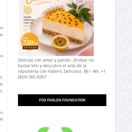
ma
te
en
Delicias con amor y pasión. ¡Probar no
basta! Ven y descubre el arte de la
repostería con Yaderis Delicious. 🎂✨ Ws: +1
i,
(829) 365-8367
de
l,
FOX FARLEN FOUNDATION
es
00