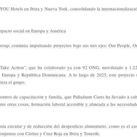
 YOU Hotels en Ibiza y Nueva York, consolidando la internacionalizaci
impacto social en Europa y América
roup, continúa impulsando proyectos bajo sus tres ejes: Our People, O
to Take Action”, que ha colaborado ya con 92 ONG, movilizado a 1.2
n Europa y República Dominicana. A lo largo de 2025, este proyecto 
pera el grupo.
centros de capacitación y familia, que Palladium Cares ha llevado a ca
re otras cosas, formación laboral accesible y alineada a las necesidad
ía circular y de reducción del desperdicio alimentario, como es el ca
 conjuntas con Cáritas y Cruz Roja en Ibiza y Tenerife.