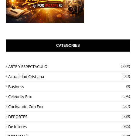
CATEGORIES
ARTE Y ESPECTACULO
(5800)
Actualidad Cristiana
(303)
Business
(9)
Celebrity Fox
(576)
Cocinando Con Fox
(307)
DEPORTES
(729)
De Interes
(705)