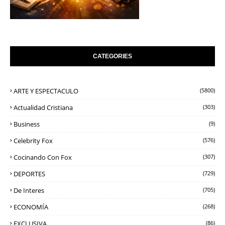
CATEGORIES
ARTE Y ESPECTACULO
(5800)
Actualidad Cristiana
(303)
Business
(9)
Celebrity Fox
(576)
Cocinando Con Fox
(307)
DEPORTES
(729)
De Interes
(705)
ECONOMÍA
(268)
EXCLUSIVA
(86)