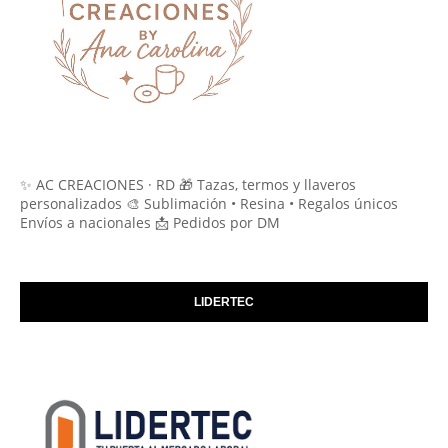
✨ AC CREACIONES · RD 🎁 Tazas, termos y llaveros
personalizados 🎨 Sublimación • Resina • Regalos únicos
Envíos a nacionales 📩 Pedidos por DM
LIDERTEC