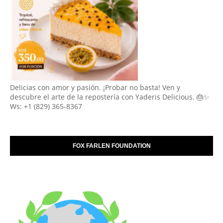
Delicias con amor y pasión. ¡Probar no basta! Ven y
descubre el arte de la repostería con Yaderis Delicious. 🎂✨
Ws: +1 (829) 365-8367
FOX FARLEN FOUNDATION